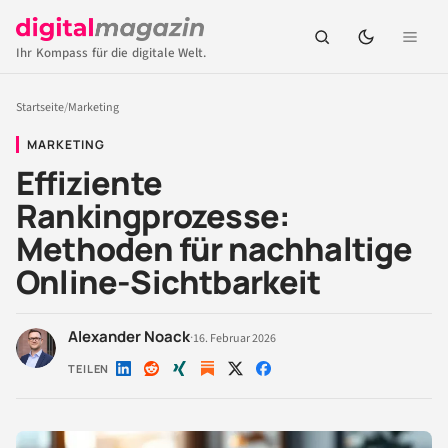
Ihr Kompass für die digitale Welt.
Startseite
/
Marketing
MARKETING
Effiziente
Rankingprozesse:
Methoden für nachhaltige
Online-Sichtbarkeit
Alexander Noack
·
16. Februar 2026
TEILEN
Auf
Auf
Auf
Auf
Auf
LinkedIn
Reddit
Xing
X
Facebook
teilen
teilen
teilen
teilen
teilen