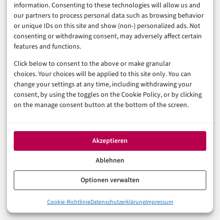
information. Consenting to these technologies will allow us and
Digitalisierung
our partners to process personal data such as browsing behavior
Marketing
or unique IDs on this site and show (non-) personalized ads. Not
consenting or withdrawing consent, may adversely affect certain
features and functions.
Magazin
Click below to consent to the above or make granular
Unsere Redaktion
choices. Your choices will be applied to this site only. You can
Werbeformate & Media Kit
change your settings at any time, including withdrawing your
consent, by using the toggles on the Cookie Policy, or by clicking
Rechtliches
on the manage consent button at the bottom of the screen.
Impressum
Datenschutzerklärung (EU)
Akzeptieren
Cookie-Richtlinie (EU)
Haftungsausschluss
Ablehnen
Optionen verwalten
© 2026 digital-magazin.de — Alle Rechte vorbehalten.
Cookie-Richtlinie
Datenschutzerklärung
Impressum
Made with AI and care in Eberswalde.