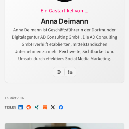
Ein Gastartikel von ...
Anna Deimann
Anna Deimann ist Geschäftsführerin der Dortmunder
Digitalagentur AD Consulting GmbH. Die AD Consulting
GmbH verhilft etablierten, mittelständischen
Unternehmen zu mehr Reichweite, Sichtbarkeit und
Umsatz durch effektives Social Media Marketing.
17. März 2026
TEILEN
Auf
Auf
Auf
Auf
Auf
LinkedIn
Reddit
Xing
X
Facebook
teilen
teilen
teilen
teilen
teilen