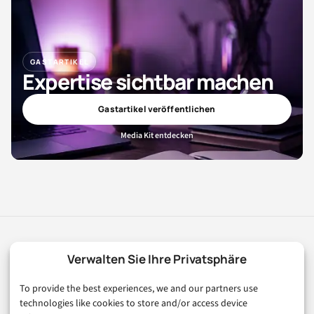
GASTARTIKEL
Expertise sichtbar machen
Gastartikel veröffentlichen
Media Kit entdecken
digital
magazin
.de
Verwalten Sie Ihre Privatsphäre
Ihr Kompass für die digitale Welt. Fundierte Artikel zu
To provide the best experiences, we and our partners use
Digitalisierung, KI, E-Commerce, FinTech und Trends der
technologies like cookies to store and/or access device
digitalen Wirtschaft.