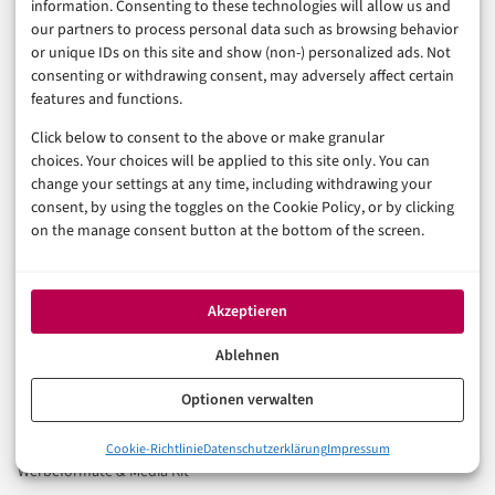
information. Consenting to these technologies will allow us and
our partners to process personal data such as browsing behavior
Rubriken
or unique IDs on this site and show (non-) personalized ads. Not
consenting or withdrawing consent, may adversely affect certain
Künstliche Intelligenz
features and functions.
Technologie & IT
Click below to consent to the above or make granular
E-Commerce & Handel
choices. Your choices will be applied to this site only. You can
Consumer & Digital Life
change your settings at any time, including withdrawing your
Marketing
consent, by using the toggles on the Cookie Policy, or by clicking
on the manage consent button at the bottom of the screen.
Finanzen & FinTech
Business & Karriere
Sicherheit & Recht
Akzeptieren
Digitalisierung
Marketing
Ablehnen
Magazin
Optionen verwalten
Unsere Redaktion
Cookie-Richtlinie
Datenschutzerklärung
Impressum
Werbeformate & Media Kit