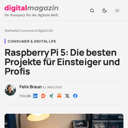
Ihr Kompass für die digitale Welt.
Startseite
/
Consumer & Digital Life
CONSUMER & DIGITAL LIFE
Raspberry Pi 5: Die besten
Projekte für Einsteiger und
Profis
Felix Braun
·
12. März 2026
TEILEN
Auf
Auf
Auf
Auf
Auf
LinkedIn
Reddit
Xing
X
Facebook
teilen
teilen
teilen
teilen
teilen