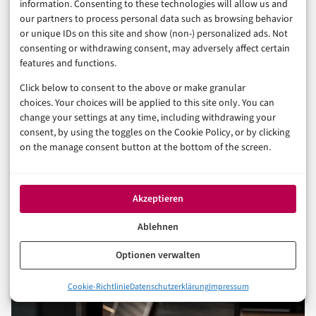
1. August 2026
information. Consenting to these technologies will allow us and
our partners to process personal data such as browsing behavior
or unique IDs on this site and show (non-) personalized ads. Not
consenting or withdrawing consent, may adversely affect certain
features and functions.
Click below to consent to the above or make granular
choices. Your choices will be applied to this site only. You can
change your settings at any time, including withdrawing your
consent, by using the toggles on the Cookie Policy, or by clicking
FÜR UNTERNEHMEN
on the manage consent button at the bottom of the screen.
Reichweite in Consumer &
Digital Life
Akzeptieren
Sponsored Post
Ablehnen
Gastartikel
Optionen verwalten
Pressemitteilung
Cookie-Richtlinie
Datenschutzerklärung
Impressum
Media Kit entdecken