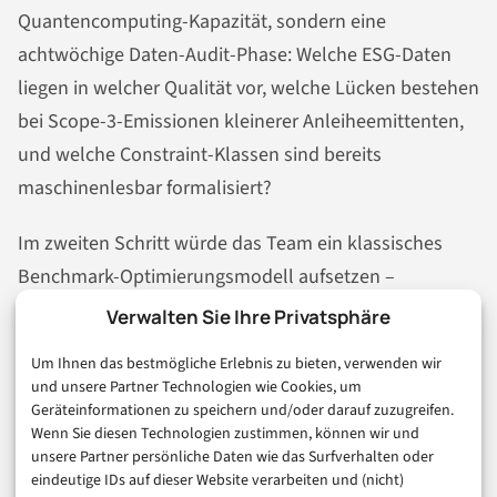
Quantencomputing-Kapazität, sondern eine
achtwöchige Daten-Audit-Phase: Welche ESG-Daten
liegen in welcher Qualität vor, welche Lücken bestehen
bei Scope-3-Emissionen kleinerer Anleiheemittenten,
und welche Constraint-Klassen sind bereits
maschinenlesbar formalisiert?
Im zweiten Schritt würde das Team ein klassisches
Benchmark-Optimierungsmodell aufsetzen –
typischerweise auf Basis eines kommerziellen Mixed-
Verwalten Sie Ihre Privatsphäre
Integer-Solvers – und dessen Laufzeit sowie
Um Ihnen das bestmögliche Erlebnis zu bieten, verwenden wir
Lösungsqualität für das konkrete Portfolio
und unsere Partner Technologien wie Cookies, um
dokumentieren. Erst danach, in einem dritten Schritt,
Geräteinformationen zu speichern und/oder darauf zuzugreifen.
Wenn Sie diesen Technologien zustimmen, können wir und
käme ein hybrider QAOA-Ansatz über eine QaaS-
unsere Partner persönliche Daten wie das Surfverhalten oder
Schnittstelle
zum Einsatz, der auf identischen Inputs
eindeutige IDs auf dieser Website verarbeiten und (nicht)