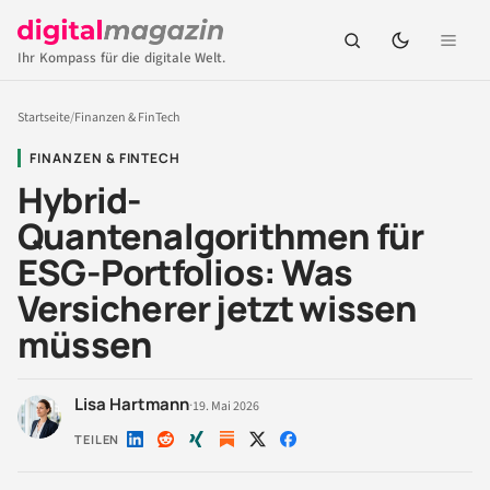
Ihr Kompass für die digitale Welt.
Startseite
/
Finanzen & FinTech
FINANZEN & FINTECH
Hybrid-
Quantenalgorithmen für
ESG-Portfolios: Was
Versicherer jetzt wissen
müssen
Lisa Hartmann
·
19. Mai 2026
TEILEN
Auf
Auf
Auf
Auf
Auf
LinkedIn
Reddit
Xing
X
Facebook
teilen
teilen
teilen
teilen
teilen