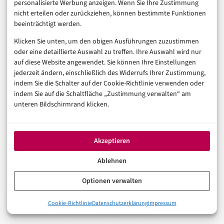
personalisierte Werbung anzeigen. Wenn Sie Ihre Zustimmung
und identischen Constraints läuft. Der Vergleich der
nicht erteilen oder zurückziehen, können bestimmte Funktionen
Ergebnisse – Lösungsqualität, Laufzeit, Energie- und
beeinträchtigt werden.
Kostenaufwand – gibt dann eine belastbare Grundlage
Klicken Sie unten, um den obigen Ausführungen zuzustimmen
für die Entscheidung, ob eine weitere Skalierung
oder eine detaillierte Auswahl zu treffen. Ihre Auswahl wird nur
auf diese Website angewendet. Sie können Ihre Einstellungen
sinnvoll ist.
jederzeit ändern, einschließlich des Widerrufs Ihrer Zustimmung,
indem Sie die Schalter auf der Cookie-Richtlinie verwenden oder
Dieses Vorgehen klingt unspektakulär. Das ist
indem Sie auf die Schaltfläche „Zustimmung verwalten“ am
beabsichtigt. Technologieprojekte im institutionellen
unteren Bildschirmrand klicken.
Kapitalanlagebereich, die mit spektakulären
Versprechungen starten, enden häufig in teuren
Akzeptieren
Schubladenprojekten. Ein iterativer, benchmark-
Ablehnen
orientierter Ansatz schützt vor diesem Schicksal – und
produziert gleichzeitig die Dokumentation, die
Optionen verwalten
Aufsichtsbehörden bei einer späteren Genehmigung
0%
Cookie-Richtlinie
Datenschutzerklärung
Impressum
Die 13-Prozent-Lücke: Warum ESG-Portfolios ein Optimierung
produktiver Systeme verlangen werden.