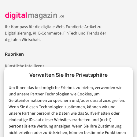
digital
magazin
.de
Ihr Kompass für die digitale Welt. Fundierte Artikel zu
Digitalisierung, KI, E-Commerce, FinTech und Trends der
digitalen Wirtschaft.
Rubriken
Künstliche Intelligenz
Technologie & IT
Verwalten Sie Ihre Privatsphäre
E-Commerce & Handel
Um Ihnen das bestmögliche Erlebnis zu bieten, verwenden wir
Consumer & Digital Life
und unsere Partner Technologien wie Cookies, um
Marketing
Geräteinformationen zu speichern und/oder darauf zuzugreifen.
Finanzen & FinTech
Wenn Sie diesen Technologien zustimmen, können wir und
unsere Partner persönliche Daten wie das Surfverhalten oder
Business & Karriere
eindeutige IDs auf dieser Website verarbeiten und (nicht)
Sicherheit & Recht
personalisierte Werbung anzeigen. Wenn Sie Ihre Zustimmung
Digitalisierung
nicht erteilen oder zurückziehen, können bestimmte Funktionen