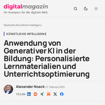
Ihr Kompass für die digitale Welt.
Startseite
/
Künstliche Intelligenz
KÜNSTLICHE INTELLIGENZ
Anwendung von
Generativer KI in der
Bildung: Personalisierte
Lernmaterialien und
Unterrichtsoptimierung
Alexander Noack
·
17. Februar 2025
TEILEN
Auf
Auf
Auf
Auf
Auf
LinkedIn
Reddit
Xing
X
Facebook
teilen
teilen
teilen
teilen
teilen