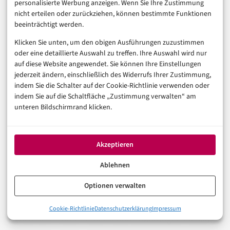
personalisierte Werbung anzeigen. Wenn Sie Ihre Zustimmung
wenn man bereit ist, die Orchestrierung zu investieren.
nicht erteilen oder zurückziehen, können bestimmte Funktionen
beeinträchtigt werden.
Für das Self-Hosting-Szenario bleibt die Lücke
Klicken Sie unten, um den obigen Ausführungen zuzustimmen
oder eine detaillierte Auswahl zu treffen. Ihre Auswahl wird nur
bestehen. Wer wirklich unabhängig von Cloud-
auf diese Website angewendet. Sie können Ihre Einstellungen
Infrastruktur sein will, wird weiter auf Open-Weight-
jederzeit ändern, einschließlich des Widerrufs Ihrer Zustimmung,
Modelle angewiesen sein – und die Performance-Lücke
indem Sie die Schalter auf der Cookie-Richtlinie verwenden oder
indem Sie auf die Schaltfläche „Zustimmung verwalten“ am
zu GPT-5.4 nano ist auf SWE-Bench-Niveau nicht trivial
unteren Bildschirmrand klicken.
zu schließen. Vielleicht ist die interessantere Frage
nicht, ob mini und nano self-hostbar werden, sondern:
Akzeptieren
Wann werden Open-Weight-Modelle so gut, dass eine
Hybrid-Architektur aus lokalem Nano-Ersatz und
Ablehnen
Cloud-Mini wirtschaftlich attraktiver ist als der reine
Optionen verwalten
Cloud-Stack?
0%
Cookie-Richtlinie
Datenschutzerklärung
Impressum
Was sind GPT-5.4 mini und nano eigentlich?
Haben Sie in Ihrem Team schon Erfahrungen mit Multi-