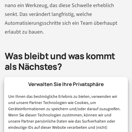
nano ein Werkzeug, das diese Schwelle erheblich
senkt. Das verändert langfristig, welche
Automatisierungsschritte sich ein Team überhaupt
erlaubt zu bauen.
Was bleibt und was kommt
als Nächstes?
Verwalten Sie Ihre Privatsphäre
GPT-5.4 mini und nano sind keine vorübergehenden
Discount-Modelle. Sie markieren einen Architektur-
Um Ihnen das bestmögliche Erlebnis zu bieten, verwenden wir
und unsere Partner Technologien wie Cookies, um
Wandel: weg von „ein Modell für alle Fälle“, hin zu
Geräteinformationen zu speichern und/oder darauf zuzugreifen.
spezialisierten Bausteinen, die je nach Task-Profil
Wenn Sie diesen Technologien zustimmen, können wir und
unsere Partner persönliche Daten wie das Surfverhalten oder
kombiniert werden. Für Coding-Workflows bedeutet
eindeutige IDs auf dieser Website verarbeiten und (nicht)
das konkret: mehr Kontrolle über Kosten und Latenz,