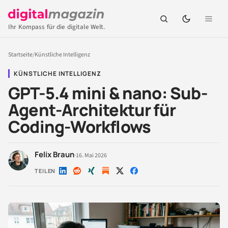
Ihr Kompass für die digitale Welt.
Startseite
/
Künstliche Intelligenz
KÜNSTLICHE INTELLIGENZ
GPT-5.4 mini & nano: Sub-
Agent-Architektur für
Coding-Workflows
Felix Braun
·
16. Mai 2026
TEILEN
Auf
Auf
Auf
Auf
Auf
LinkedIn
Reddit
Xing
X
Facebook
teilen
teilen
teilen
teilen
teilen