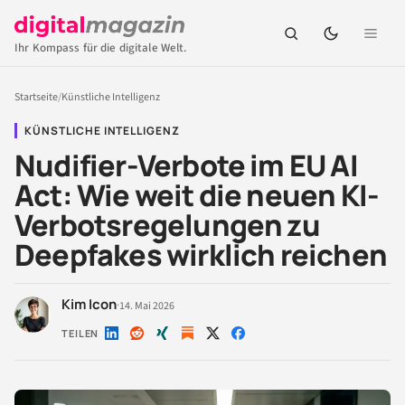
Ihr Kompass für die digitale Welt.
Startseite
/
Künstliche Intelligenz
KÜNSTLICHE INTELLIGENZ
Nudifier-Verbote im EU AI
Act: Wie weit die neuen KI-
Verbotsregelungen zu
Deepfakes wirklich reichen
Kim Icon
·
14. Mai 2026
TEILEN
Auf
Auf
Auf
Auf
Auf
LinkedIn
Reddit
Xing
X
Facebook
teilen
teilen
teilen
teilen
teilen