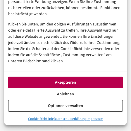
personalisierte Werbung anzeigen. Wenn Sie Ihre Zustimmung
Fortschritt: Erstmals reguliert EU-Recht nicht nur die
nicht erteilen oder zurückziehen, können bestimmte Funktionen
beeinträchtigt werden.
Verbreitung von Missbrauchs-KI, sondern deren
Herstellung und Angebot. Das ist eine andere Qualität
Klicken Sie unten, um den obigen Ausführungen zuzustimmen
oder eine detaillierte Auswahl zu treffen. Ihre Auswahl wird nur
als Transparenzpflichten. Die Lücken sind trotzdem
auf diese Website angewendet. Sie können Ihre Einstellungen
real – Open-Source-Modelle, Cross-Border-Dienste,
jederzeit ändern, einschließlich des Widerrufs Ihrer Zustimmung,
indem Sie die Schalter auf der Cookie-Richtlinie verwenden oder
fehlende Behördenkapazitäten und technisch
indem Sie auf die Schaltfläche „Zustimmung verwalten“ am
umgehbare Kennzeichnungsstandards. Meine
unteren Bildschirmrand klicken.
Einschätzung: Das Gesetz ist besser als sein Ruf, aber
schlechter als seine Ankündigung.
Akzeptieren
Die eigentliche Frage ist keine juristische. Sie ist eine
Ablehnen
politische: Wie viel Enforcement ist die EU bereit,
Optionen verwalten
tatsächlich zu finanzieren und zu priorisieren? Ein
Verbot ohne wirksame Durchsetzung ist nicht Schutz –
0%
Cookie-Richtlinie
Datenschutzerklärung
Impressum
Was der Omnibus-Deal tatsächlich neu regelt
es ist Symbolpolitik. Was passiert, wenn im Dezember