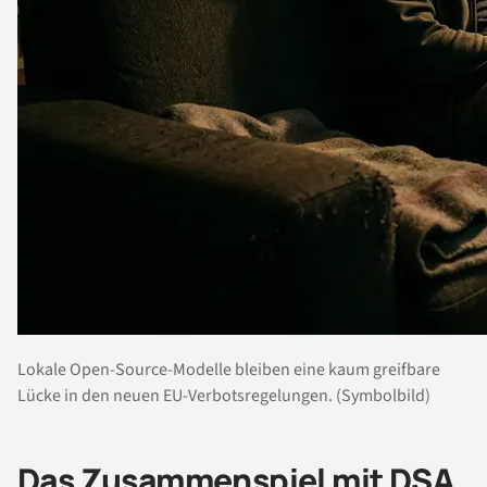
Lokale Open-Source-Modelle bleiben eine kaum greifbare
Lücke in den neuen EU-Verbotsregelungen. (Symbolbild)
Das Zusammenspiel mit DSA