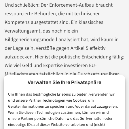
Und schließlich: Der Enforcement-Aufbau braucht
ressourcierte Behörden, die mit technischer
Kompetenz ausgestattet sind. Ein klassisches
Verwaltungsamt, das noch nie ein
Bildgenerierungsmodell analysiert hat, wird kaum in
der Lage sein, Verstöße gegen Artikel 5 effektiv
aufzudecken. Hier ist die politische Entscheidung fällig:
Wie viel Geld und Expertise investieren EU-
Mitgliedstaaten tatsächlich in die Durchsetzung ihrer
Verwalten Sie Ihre Privatsphäre
eigenen Regeln?
Um Ihnen das bestmögliche Erlebnis zu bieten, verwenden wir
und unsere Partner Technologien wie Cookies, um
Was bleibt
Geräteinformationen zu speichern und/oder darauf zuzugreifen.
Wenn Sie diesen Technologien zustimmen, können wir und
unsere Partner persönliche Daten wie das Surfverhalten oder
eindeutige IDs auf dieser Website verarbeiten und (nicht)
Der Omnibus-Deal zum AI Act markiert einen echten