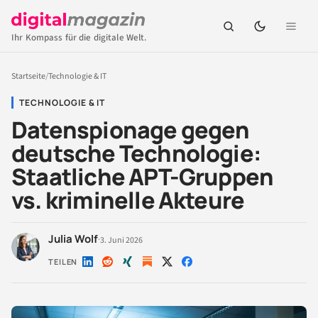
Ihr Kompass für die digitale Welt.
Startseite
/
Technologie & IT
TECHNOLOGIE & IT
Datenspionage gegen
deutsche Technologie:
Staatliche APT-Gruppen
vs. kriminelle Akteure
Julia Wolf
·
3. Juni 2026
TEILEN
Auf
Auf
Auf
Auf
Auf
LinkedIn
Reddit
Xing
X
Facebook
teilen
teilen
teilen
teilen
teilen