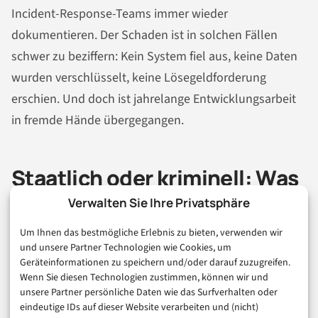
Incident-Response-Teams immer wieder
dokumentieren. Der Schaden ist in solchen Fällen
schwer zu beziffern: Kein System fiel aus, keine Daten
wurden verschlüsselt, keine Lösegeldforderung
erschien. Und doch ist jahrelange Entwicklungsarbeit
in fremde Hände übergegangen.
Staatlich oder kriminell: Was
für die Verteidigung wirklich
Verwalten Sie Ihre Privatsphäre
zählt
Um Ihnen das bestmögliche Erlebnis zu bieten, verwenden wir
und unsere Partner Technologien wie Cookies, um
Geräteinformationen zu speichern und/oder darauf zuzugreifen.
In der taktischen Verteidigung ist die Frage „staatlich
Wenn Sie diesen Technologien zustimmen, können wir und
unsere Partner persönliche Daten wie das Surfverhalten oder
oder kriminell?“ weniger relevant als oft
eindeutige IDs auf dieser Website verarbeiten und (nicht)