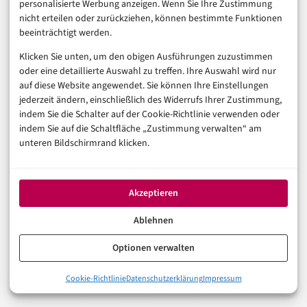
angenommen. Die technischen Maßnahmen gegen
personalisierte Werbung anzeigen. Wenn Sie Ihre Zustimmung
nicht erteilen oder zurückziehen, können bestimmte Funktionen
Lateral Movement, Datenexfiltration und Backdoors
beeinträchtigt werden.
sind dieselben – egal ob dahinter ein
Klicken Sie unten, um den obigen Ausführungen zuzustimmen
Geheimdienstoffizier oder ein finanziell motivierter
oder eine detaillierte Auswahl zu treffen. Ihre Auswahl wird nur
Hacker sitzt. Was sich unterscheidet, ist die
auf diese Website angewendet. Sie können Ihre Einstellungen
jederzeit ändern, einschließlich des Widerrufs Ihrer Zustimmung,
Risikoabschätzung: Ein staatlicher Akteur gibt nicht
indem Sie die Schalter auf der Cookie-Richtlinie verwenden oder
auf, nur weil ein Angriff misslingt. Er probiert es über
indem Sie auf die Schaltfläche „Zustimmung verwalten“ am
unteren Bildschirmrand klicken.
einen anderen Weg.
Meiner Meinung nach ist das der wichtigste Denkfehler
Akzeptieren
in vielen Sicherheitsstrategien: Unternehmen planen
Ablehnen
für den einzelnen Vorfall, nicht für den persistenten
Angreifer, der bereit ist, monatelang zu warten und
Optionen verwalten
Taktiken anzupassen. Genau das macht den
0%
Cookie-Richtlinie
Datenschutzerklärung
Impressum
„Persistent“-Teil von APT so ernst zu nehmen.
Spionage, nicht Erpressung: Warum der Unterschied entschei