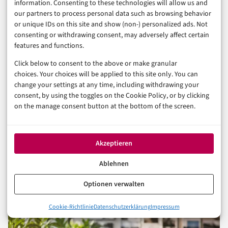
information. Consenting to these technologies will allow us and
Reichweite ohne Chat-Chaos
our partners to process personal data such as browsing behavior
or unique IDs on this site and show (non-) personalized ads. Not
6. August 2026
consenting or withdrawing consent, may adversely affect certain
features and functions.
Click below to consent to the above or make granular
choices. Your choices will be applied to this site only. You can
TECHNOLOGIE & IT
change your settings at any time, including withdrawing your
APP
APPLE
consent, by using the toggles on the Cookie Policy, or by clicking
App Store Störung: Was Sie bei digitalen
on the manage consent button at the bottom of the screen.
Käufen jetzt absichern sollten
30. Juli 2026
Akzeptieren
Ablehnen
Optionen verwalten
Cookie-Richtlinie
Datenschutzerklärung
Impressum