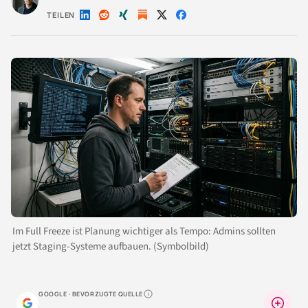
TEILEN
Auf
Auf
Auf
Auf
Auf
LinkedIn
Reddit
Xing
X
Facebook
teilen
teilen
teilen
teilen
teilen
Im Full Freeze ist Planung wichtiger als Tempo: Admins sollten
jetzt Staging-Systeme aufbauen. (Symbolbild)
GOOGLE · BEVORZUGTE QUELLE
Warum lohnt sich das?