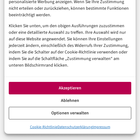
personalisierte Werbung anzeigen. Wenn Sie Ihre Zustimmung
E-Mail unkritisch öffnen; Prüfprozess über offizielle
nicht erteilen oder zurückziehen, können bestimmte Funktionen
Kanäle etablieren.
beeinträchtigt werden.
Kunden informieren:
Im Checkout und im
Klicken Sie unten, um den obigen Ausführungen zuzustimmen
oder eine detaillierte Auswahl zu treffen. Ihre Auswahl wird nur
Kundenkonto erklären, wie echte
auf diese Website angewendet. Sie können Ihre Einstellungen
Sicherheitskommunikation des Shops aussieht.
jederzeit ändern, einschließlich des Widerrufs Ihrer Zustimmung,
indem Sie die Schalter auf der Cookie-Richtlinie verwenden oder
Compliance-Mapping aktualisieren:
PCI DSS,
indem Sie auf die Schaltfläche „Zustimmung verwalten“ am
PSD2/SCA und DSGVO Art. 32 als parallele
unteren Bildschirmrand klicken.
Anforderungen koordinieren, nicht sequenziell
abarbeiten.
Akzeptieren
Eigenes Monitoring aufsetzen:
Ablehnen
Transaktionserfolgsquoten und Webhook-Logs in
Echtzeit überwachen, Schwellenwert-Alerts
Optionen verwalten
konfigurieren.
0%
Cookie-Richtlinie
Datenschutzerklärung
Impressum
Warum der BSI-Alert mehr ist als eine Behördenmitteilung
Redundanz prüfen:
Ob eine Dual-Provider-Strategie