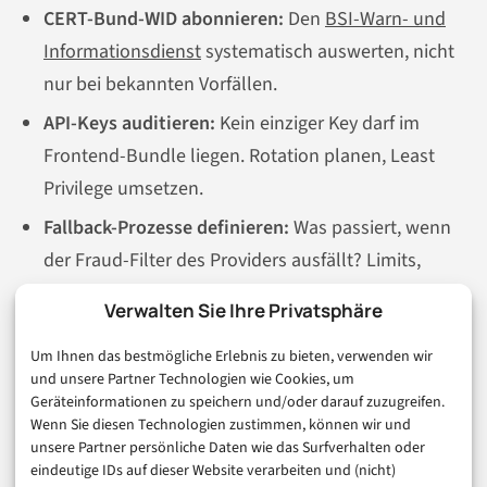
CERT-Bund-WID abonnieren:
Den
BSI-Warn- und
Informationsdienst
systematisch auswerten, nicht
nur bei bekannten Vorfällen.
API-Keys auditieren:
Kein einziger Key darf im
Frontend-Bundle liegen. Rotation planen, Least
Privilege umsetzen.
Fallback-Prozesse definieren:
Was passiert, wenn
der Fraud-Filter des Providers ausfällt? Limits,
manuelle Prüfregeln und Eskalationswege
Verwalten Sie Ihre Privatsphäre
festlegen.
Um Ihnen das bestmögliche Erlebnis zu bieten, verwenden wir
Content Security Policy härteten:
Explizit regeln,
und unsere Partner Technologien wie Cookies, um
welche externen Skripte – inklusive Payment-
Geräteinformationen zu speichern und/oder darauf zuzugreifen.
Wenn Sie diesen Technologien zustimmen, können wir und
Provider-JS – im Checkout erlaubt sind.
unsere Partner persönliche Daten wie das Surfverhalten oder
Mitarbeitende schulen:
Keine BSI-Warnungen per
eindeutige IDs auf dieser Website verarbeiten und (nicht)