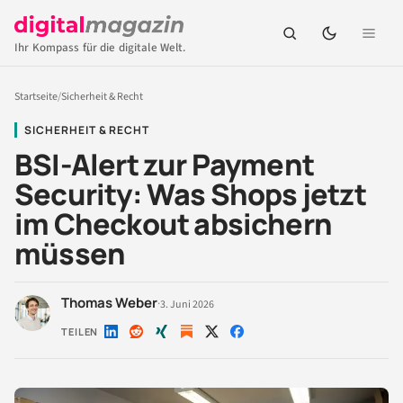
Ihr Kompass für die digitale Welt.
Startseite
/
Sicherheit & Recht
SICHERHEIT & RECHT
BSI-Alert zur Payment
Security: Was Shops jetzt
im Checkout absichern
müssen
Thomas Weber
·
3. Juni 2026
TEILEN
Auf
Auf
Auf
Auf
Auf
LinkedIn
Reddit
Xing
X
Facebook
teilen
teilen
teilen
teilen
teilen