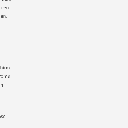
hmen
den.
chirm
hrome
en
ass