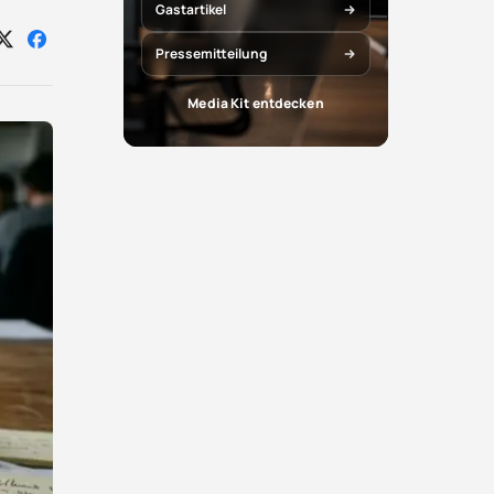
Gastartikel
Auf
Auf
Pressemitteilung
X
Facebook
teilen
teilen
Media Kit entdecken