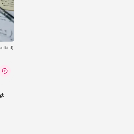
bolbild)
gt