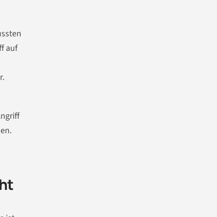
ussten
f auf
r.
ngriff
den.
eht