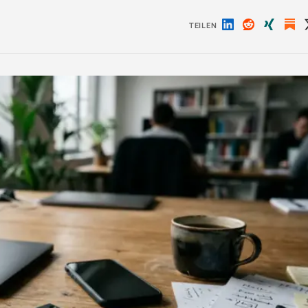
TEILEN
Auf
Auf
Auf
LinkedIn
Reddit
Xing
teilen
teilen
teilen