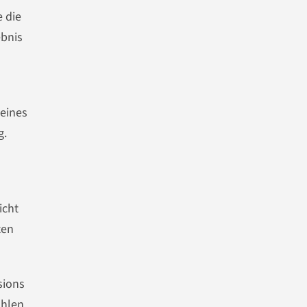
e die
ebnis
 eines
g.
icht
ten
sions
ahlen,