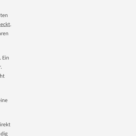
sten
deckt
.
aren
. Ein
.
ht
eine
irekt
ndig