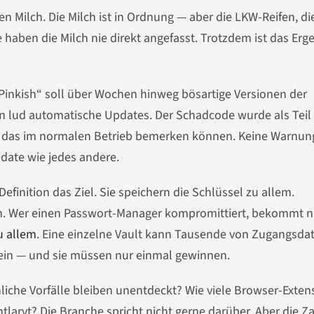
en Milch. Die Milch ist in Ordnung — aber die LKW-Reifen, di
e haben die Milch nie direkt angefasst. Trotzdem ist das Erg
Pinkish“ soll über Wochen hinweg bösartige Versionen der
on lud automatische Updates. Der Schadcode wurde als Teil
te das im normalen Betrieb bemerken können. Keine Warnun
date wie jedes andere.
efinition das Ziel. Sie speichern die Schlüssel zu allem.
en. Wer einen Passwort-Manager kompromittiert, bekommt n
u allem
. Eine einzelne Vault kann Tausende von Zugangsda
chein — und sie müssen nur einmal gewinnen.
hnliche Vorfälle bleiben unentdeckt? Wie viele Browser-Exten
ntlarvt? Die Branche spricht nicht gerne darüber. Aber die Z