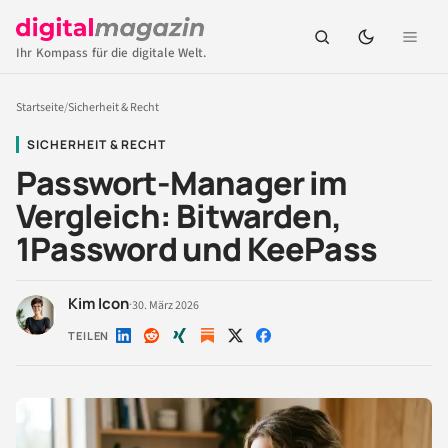
Ihr Kompass für die digitale Welt.
Startseite
/
Sicherheit & Recht
SICHERHEIT & RECHT
Passwort-Manager im
Vergleich: Bitwarden,
1Password und KeePass
Kim Icon
·
30. März 2026
TEILEN
Auf
Auf
Auf
Auf
Auf
LinkedIn
Reddit
Xing
X
Facebook
teilen
teilen
teilen
teilen
teilen