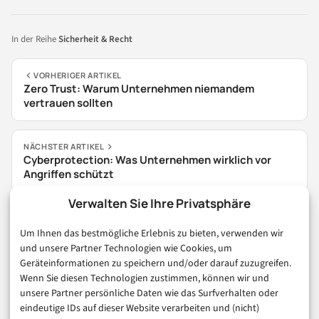
In der Reihe
Sicherheit & Recht
VORHERIGER ARTIKEL
Zero Trust: Warum Unternehmen niemandem
vertrauen sollten
NÄCHSTER ARTIKEL
Cyberprotection: Was Unternehmen wirklich vor
Angriffen schützt
Verwalten Sie Ihre Privatsphäre
Um Ihnen das bestmögliche Erlebnis zu bieten, verwenden wir
und unsere Partner Technologien wie Cookies, um
Was halten Sie von dem Thema? Hier können Sie mit anderen
Geräteinformationen zu speichern und/oder darauf zuzugreifen.
Leserinnen und Lesern ins Gespräch gehen.
Wenn Sie diesen Technologien zustimmen, können wir und
Zu den Kommentaren
unsere Partner persönliche Daten wie das Surfverhalten oder
eindeutige IDs auf dieser Website verarbeiten und (nicht)