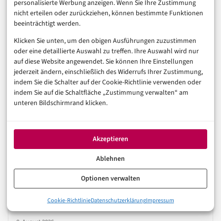
personalisierte Werbung anzeigen. Wenn Sie Ihre Zustimmung
nicht erteilen oder zurückziehen, können bestimmte Funktionen
Auch interessant
beeinträchtigt werden.
Klicken Sie unten, um den obigen Ausführungen zuzustimmen
oder eine detaillierte Auswahl zu treffen. Ihre Auswahl wird nur
SICHERHEIT & RECHT
auf diese Website angewendet. Sie können Ihre Einstellungen
CYBERSECURITY
IOT
jederzeit ändern, einschließlich des Widerrufs Ihrer Zustimmung,
CPDLC-Schwachstellen: Wenn dem
indem Sie die Schalter auf der Cookie-Richtlinie verwenden oder
digitalen Flugfunk Vertrauen fehlt
indem Sie auf die Schaltfläche „Zustimmung verwalten“ am
unteren Bildschirmrand klicken.
8. August 2026
Akzeptieren
Ablehnen
SICHERHEIT & RECHT
CYBERSECURITY
DATENSCHUTZ
Optionen verwalten
Metabase-Zero-Day: Vom Dashboard
direkt in die Datenbank
Cookie-Richtlinie
Datenschutzerklärung
Impressum