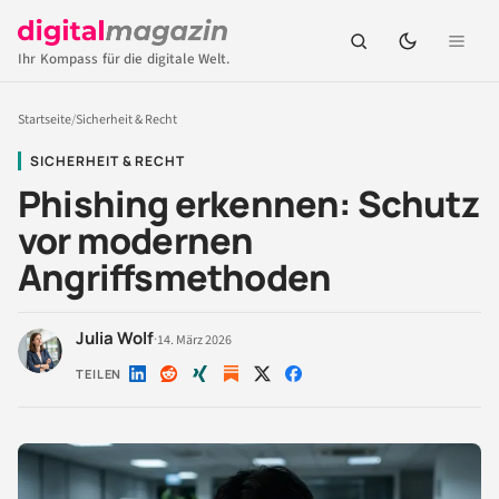
Ihr Kompass für die digitale Welt.
Startseite
/
Sicherheit & Recht
SICHERHEIT & RECHT
Phishing erkennen: Schutz
vor modernen
Angriffsmethoden
Julia Wolf
·
14. März 2026
TEILEN
Auf
Auf
Auf
Auf
Auf
LinkedIn
Reddit
Xing
X
Facebook
teilen
teilen
teilen
teilen
teilen