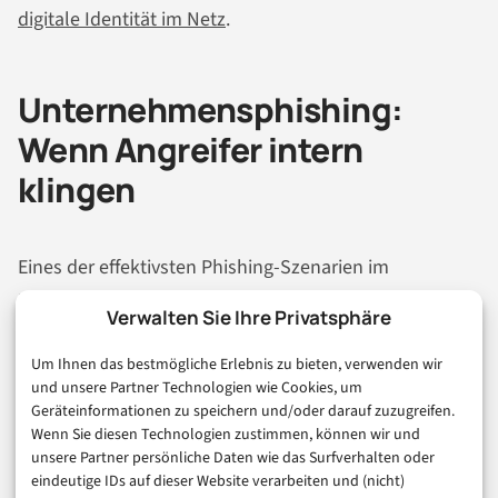
digitale Identität im Netz
.
Unternehmensphishing:
Wenn Angreifer intern
klingen
Eines der effektivsten Phishing-Szenarien im
Unternehmenskontext: kompromittierte interne E-
Verwalten Sie Ihre Privatsphäre
Mail-Accounts. Wenn Angreifer das Konto einer
Um Ihnen das bestmögliche Erlebnis zu bieten, verwenden wir
Kollegin oder eines Kollegen übernehmen, können sie
und unsere Partner Technologien wie Cookies, um
von dieser legitimen Adresse aus interne Phishing-E-
Geräteinformationen zu speichern und/oder darauf zuzugreifen.
Mails versenden.
Wenn Sie diesen Technologien zustimmen, können wir und
unsere Partner persönliche Daten wie das Surfverhalten oder
eindeutige IDs auf dieser Website verarbeiten und (nicht)
Diese E-Mails kommen durch jeden Spam-Filter. Der