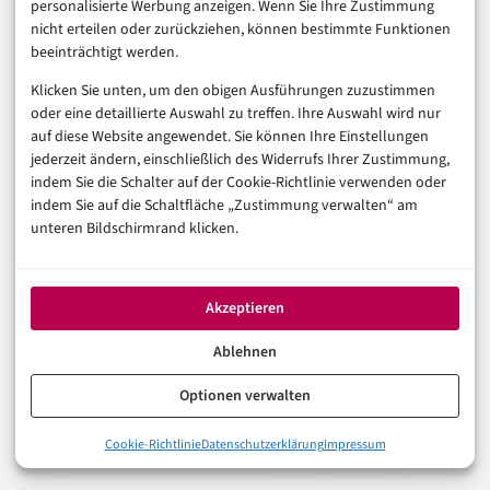
personalisierte Werbung anzeigen. Wenn Sie Ihre Zustimmung
Absender ist real. Der Domainname ist real. Nur der
nicht erteilen oder zurückziehen, können bestimmte Funktionen
beeinträchtigt werden.
Inhalt ist gefälscht. „Hey, kannst du mal kurz auf
diesen Link schauen und dein Login eingeben?“ – von
Klicken Sie unten, um den obigen Ausführungen zuzustimmen
oder eine detaillierte Auswahl zu treffen. Ihre Auswahl wird nur
einer vertrauten Kollegin? Die meisten tun es.
auf diese Website angewendet. Sie können Ihre Einstellungen
jederzeit ändern, einschließlich des Widerrufs Ihrer Zustimmung,
Schutz: Klare interne Kommunikationsregeln („Wir
indem Sie die Schalter auf der Cookie-Richtlinie verwenden oder
indem Sie auf die Schaltfläche „Zustimmung verwalten“ am
versenden niemals Login-Links per E-Mail“), Out-of-
unteren Bildschirmrand klicken.
Band-Verifizierung für sensible Anfragen, und
konsequentes 2FA für alle internen Konten – damit
übernommene Passwörter nicht zum Startpunkt
Akzeptieren
interner Phishing-Ketten werden.
Ablehnen
Wie Angriffe auf die
Privatsphäre
entstehen und was
Optionen verwalten
typisches unbedachtes Verhalten begünstigt, ist auch
0%
Cookie-Richtlinie
Datenschutzerklärung
Impressum
Freitagmittag, 11:23 Uhr – eine E-Mail ändert alles
in diesem älteren Artikel über
die Gefahren der