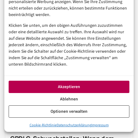
personalisierte Werbung anzeigen. Wenn Sie Ihre Zustimmung
nicht erteilen oder zurückziehen, können bestimmte Funktionen
Nando Fisher
4 Monate vor
beeinträchtigt werden.
Vielen Dank für den wertvollen Artikel, Angriffe sind mittlerweile
Klicken Sie unten, um den obigen Ausführungen zuzustimmen
sehr verbreitet, und Nutzer immer noch zuwenig sensibilisiert, nicht
oder eine detaillierte Auswahl zu treffen. Ihre Auswahl wird nur
wenige Leute älteren Semesters schlichtweg überfordert.
auf diese Website angewendet. Sie können Ihre Einstellungen
jederzeit ändern, einschließlich des Widerrufs Ihrer Zustimmung,
0
indem Sie die Schalter auf der Cookie-Richtlinie verwenden oder
indem Sie auf die Schaltfläche „Zustimmung verwalten“ am
unteren Bildschirmrand klicken.
Akzeptieren
Ablehnen
Auch interessant
Optionen verwalten
SICHERHEIT & RECHT
Cookie-Richtlinie
Datenschutzerklärung
Impressum
CYBERSECURITY
IOT