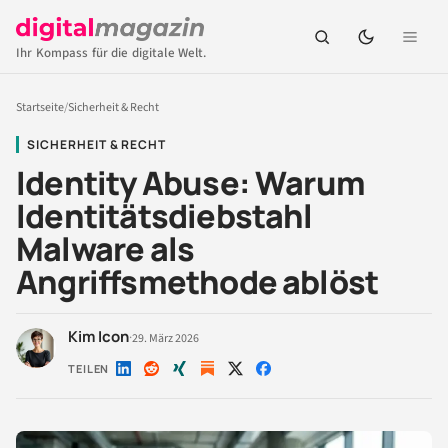
Ihr Kompass für die digitale Welt.
Startseite
/
Sicherheit & Recht
SICHERHEIT & RECHT
Identity Abuse: Warum
Identitätsdiebstahl
Malware als
Angriffsmethode ablöst
Kim Icon
·
29. März 2026
TEILEN
Auf
Auf
Auf
Auf
Auf
LinkedIn
Reddit
Xing
X
Facebook
teilen
teilen
teilen
teilen
teilen