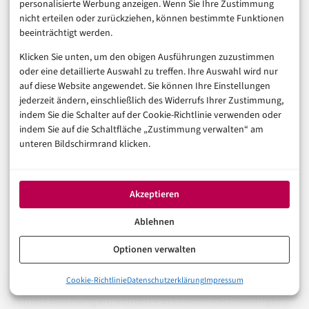
in Folge, sondern parallel.
personalisierte Werbung anzeigen. Wenn Sie Ihre Zustimmung
nicht erteilen oder zurückziehen, können bestimmte Funktionen
beeinträchtigt werden.
Schließlich gibt es den kulturellen Widerstand:
„Das
nimmt uns die Arbeit weg.“
Dieser Einwand verdient
Klicken Sie unten, um den obigen Ausführungen zuzustimmen
oder eine detaillierte Auswahl zu treffen. Ihre Auswahl wird nur
ernsthafte Antworten, keine Floskeln. Fachbereiche,
auf diese Website angewendet. Sie können Ihre Einstellungen
die hochrepetitive Aufgaben an Agenten abgeben,
jederzeit ändern, einschließlich des Widerrufs Ihrer Zustimmung,
indem Sie die Schalter auf der Cookie-Richtlinie verwenden oder
gewinnen Kapazität für Ausnahmebehandlung,
indem Sie auf die Schaltfläche „Zustimmung verwalten“ am
Prozessverbesserung und Kundenkontakt. Ob das als
unteren Bildschirmrand klicken.
Entlastung oder als Bedrohung erlebt wird, hängt
maßgeblich von der Kommunikation und der
Akzeptieren
frühzeitigen Einbindung der Betroffenen ab. Hier sind
Ablehnen
Führungskräfte gefordert – nicht die IT.
Optionen verwalten
SAP Joule agents sind kein Pilotprojekt mehr. Sie sind
ERP-Automatisierung
im Produktivbetrieb – mit
0%
Cookie-Richtlinie
Datenschutzerklärung
Impressum
Von der Chatbox zum autonomen Prozess-Layer
echten Buchungen, echten Personalentscheidungen,