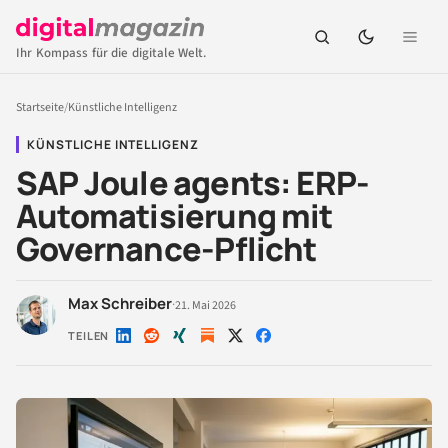
Ihr Kompass für die digitale Welt.
Startseite
/
Künstliche Intelligenz
KÜNSTLICHE INTELLIGENZ
SAP Joule agents: ERP-
Automatisierung mit
Governance-Pflicht
Max Schreiber
·
21. Mai 2026
TEILEN
Auf
Auf
Auf
Auf
Auf
LinkedIn
Reddit
Xing
X
Facebook
teilen
teilen
teilen
teilen
teilen