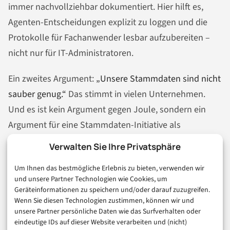
immer nachvollziehbar dokumentiert. Hier hilft es,
Agenten-Entscheidungen explizit zu loggen und die
Protokolle für Fachanwender lesbar aufzubereiten –
nicht nur für IT-Administratoren.
Ein zweites Argument:
„Unsere Stammdaten sind nicht
sauber genug.“
Das stimmt in vielen Unternehmen.
Und es ist kein Argument gegen Joule, sondern ein
Argument für eine Stammdaten-Initiative als
Voraussetzung. Wer Agenten auf unvollständige oder
Verwalten Sie Ihre Privatsphäre
widersprüchliche Datenbasis loslässt, erhält
Um Ihnen das bestmögliche Erlebnis zu bieten, verwenden wir
unzuverlässige Ergebnisse – und verliert Vertrauen in
und unsere Partner Technologien wie Cookies, um
die Technologie, bevor sie ihr Potenzial zeigen konnte.
Geräteinformationen zu speichern und/oder darauf zuzugreifen.
Wenn Sie diesen Technologien zustimmen, können wir und
Die ehrliche Antwort lautet: Agenten-Einführung und
unsere Partner persönliche Daten wie das Surfverhalten oder
Datenqualitäts-Programm gehören zusammen, nicht
eindeutige IDs auf dieser Website verarbeiten und (nicht)