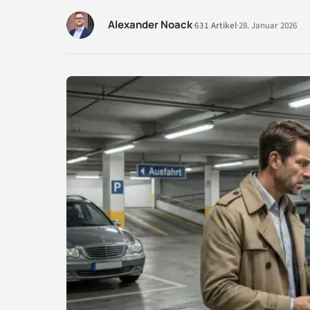
Alexander Noack
·
631 Artikel
·
28. Januar 2026