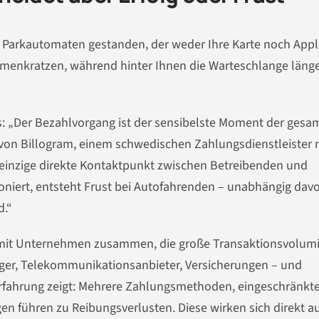
em Parkautomaten gestanden, der weder Ihre Karte noch Appl
mmenkratzen, während hinter Ihnen die Warteschlange läng
ms: „Der Bezahlvorgang ist der sensibelste Moment der gesa
von Billogram, einem schwedischen Zahlungsdienstleister 
r einzige direkte Kontaktpunkt zwischen Betreibenden und
niert, entsteht Frust bei Autofahrenden – unabhängig davo
d.“
m mit Unternehmen zusammen, die große Transaktionsvolumi
orger, Telekommunikationsanbieter, Versicherungen – und
Erfahrung zeigt: Mehrere Zahlungsmethoden, eingeschränkt
 führen zu Reibungsverlusten. Diese wirken sich direkt a