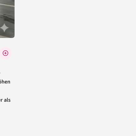
-
höhen
r als