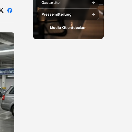
Gastartikel
Auf
Auf
Pressemitteilung
X
Facebook
teilen
teilen
Media Kit entdecken