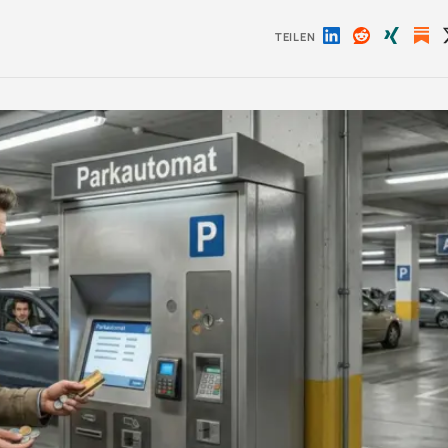
TEILEN
Auf
Auf
Auf
LinkedIn
Reddit
Xing
teilen
teilen
teilen