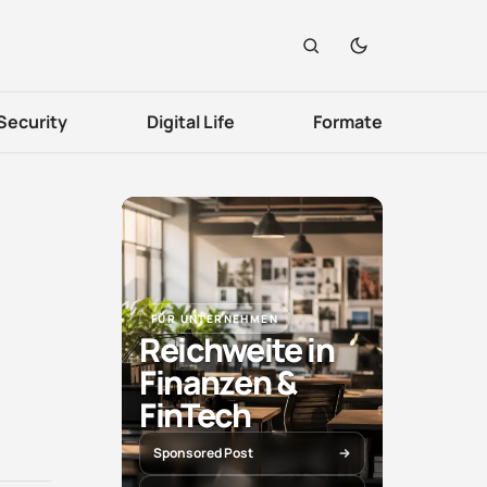
Security
Digital Life
Formate
FÜR UNTERNEHMEN
Reichweite in
Finanzen &
FinTech
Sponsored Post