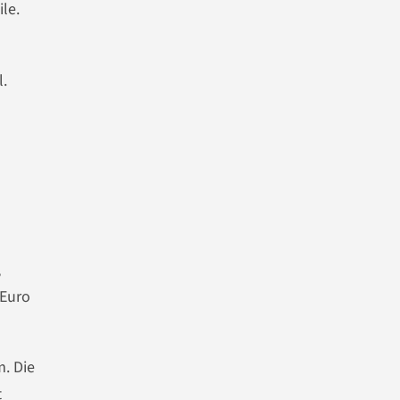
le.
l.
,
 Euro
. Die
t