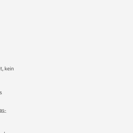
, kein
s
as-