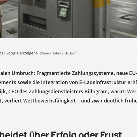
bei Google anzeigen!
Warum lohnt sich das?
kalen Umbruch: Fragmentierte Zahlungssysteme, neue EU
ments sowie die Integration von E-Ladeinfrastruktur er
jk, CEO des Zahlungsdienstleisters Billogram, warnt: Wer
, verliert Wettbewerbsfähigkeit – und zwar deutlich frühe
eidet über Erfolg oder Frust