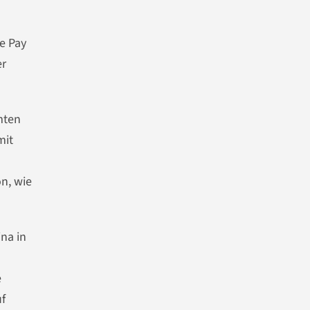
e Pay
er
mten
mit
n, wie
na in
e
uf