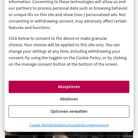
information. Consenting to these technologies will allow us and
our partners to process personal data such as browsing behavior
30. Juli 2026
or unique IDs on this site and show (non-) personalized ads. Not
consenting or withdrawing consent, may adversely affect certain
features and functions.
Click below to consent to the above or make granular
choices. Your choices will be applied to this site only. You can
change your settings at any time, including withdrawing your
consent, by using the toggles on the Cookie Policy, or by clicking
on the manage consent button at the bottom of the screen.
FÜR UNTERNEHMEN
Reichweite in E-Commerce
Akzeptieren
& Handel
Ablehnen
Sponsored Post
Optionen verwalten
Gastartikel
Cookie-Richtlinie
Datenschutzerklärung
Impressum
Pressemitteilung