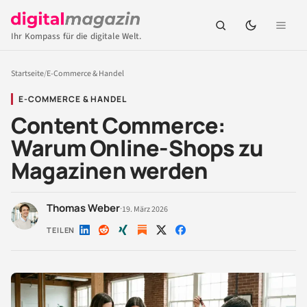
Ihr Kompass für die digitale Welt.
Startseite
/
E-Commerce & Handel
E-COMMERCE & HANDEL
Content Commerce:
Warum Online-Shops zu
Magazinen werden
Thomas Weber
·
19. März 2026
TEILEN
Auf
Auf
Auf
Auf
Auf
LinkedIn
Reddit
Xing
X
Facebook
teilen
teilen
teilen
teilen
teilen