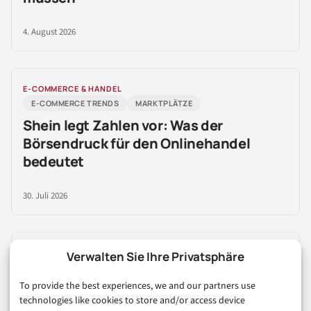
4. August 2026
E-COMMERCE & HANDEL
E-COMMERCE TRENDS
MARKTPLÄTZE
Shein legt Zahlen vor: Was der
Börsendruck für den Onlinehandel
bedeutet
30. Juli 2026
E-COMMERCE & HANDEL
Verwalten Sie Ihre Privatsphäre
AMAZON
E-COMMERCE TRENDS
To provide the best experiences, we and our partners use
Amazon Pforzheim, E-Commerce
technologies like cookies to store and/or access device
Logistik, Onlinehandel: 5