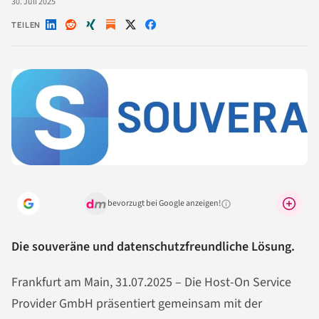
30. Juli 2025
TEILEN
Auf
Auf
Auf
Auf
Auf
LinkedIn
Reddit
Xing
X
Facebook
teilen
teilen
teilen
teilen
teilen
bevorzugt bei Google anzeigen!
Warum lohnt sich das?
Die souveräne und datenschutzfreundliche Lösung.
Frankfurt am Main, 31.07.2025 – Die Host-On Service
Provider GmbH präsentiert gemeinsam mit der