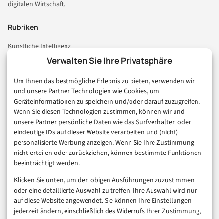
digitalen Wirtschaft.
Rubriken
Künstliche Intelligenz
Technologie & IT
Verwalten Sie Ihre Privatsphäre
E-Commerce & Handel
Um Ihnen das bestmögliche Erlebnis zu bieten, verwenden wir
Consumer & Digital Life
und unsere Partner Technologien wie Cookies, um
Marketing
Geräteinformationen zu speichern und/oder darauf zuzugreifen.
Finanzen & FinTech
Wenn Sie diesen Technologien zustimmen, können wir und
unsere Partner persönliche Daten wie das Surfverhalten oder
Business & Karriere
eindeutige IDs auf dieser Website verarbeiten und (nicht)
Sicherheit & Recht
personalisierte Werbung anzeigen. Wenn Sie Ihre Zustimmung
Digitalisierung
nicht erteilen oder zurückziehen, können bestimmte Funktionen
Marketing
beeinträchtigt werden.
Klicken Sie unten, um den obigen Ausführungen zuzustimmen
Magazin
oder eine detaillierte Auswahl zu treffen. Ihre Auswahl wird nur
auf diese Website angewendet. Sie können Ihre Einstellungen
Unsere Redaktion
jederzeit ändern, einschließlich des Widerrufs Ihrer Zustimmung,
Werbeformate & Media Kit