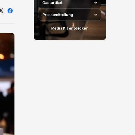
Gastartikel
Auf
Auf
Pressemitteilung
X
Facebook
teilen
teilen
Media Kit entdecken