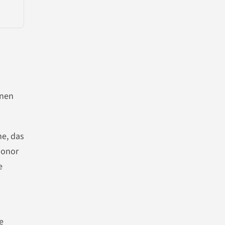
hnen
ne, das
Honor
e
e