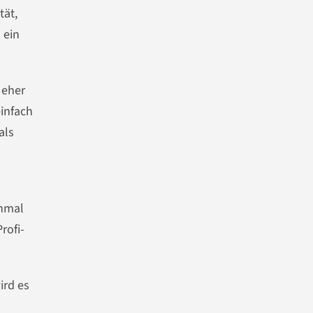
tät,
 ein
 eher
einfach
als
chmal
rofi-
ird es