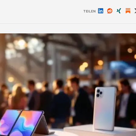
TEILEN
Auf
Auf
Auf
LinkedIn
Reddit
Xing
teilen
teilen
teilen