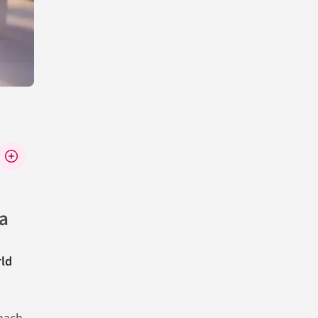
a
rld