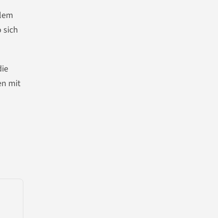
llem
 sich
die
en mit