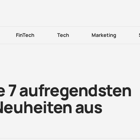
FinTech
Tech
Marketing
 7 aufregendsten
euheiten aus