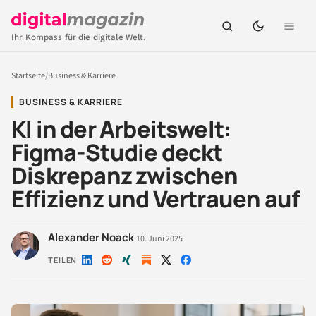
Ihr Kompass für die digitale Welt.
Startseite
/
Business & Karriere
BUSINESS & KARRIERE
KI in der Arbeitswelt:
Figma-Studie deckt
Diskrepanz zwischen
Effizienz und Vertrauen auf
Alexander Noack
·
10. Juni 2025
TEILEN
Auf
Auf
Auf
Auf
Auf
LinkedIn
Reddit
Xing
X
Facebook
teilen
teilen
teilen
teilen
teilen