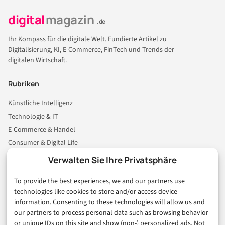
digital
magazin
.de
Ihr Kompass für die digitale Welt. Fundierte Artikel zu
Digitalisierung, KI, E-Commerce, FinTech und Trends der
digitalen Wirtschaft.
Rubriken
Künstliche Intelligenz
Technologie & IT
E-Commerce & Handel
Consumer & Digital Life
Marketing
Verwalten Sie Ihre Privatsphäre
Finanzen & FinTech
To provide the best experiences, we and our partners use
Business & Karriere
technologies like cookies to store and/or access device
Sicherheit & Recht
information. Consenting to these technologies will allow us and
Digitalisierung
our partners to process personal data such as browsing behavior
Marketing
or unique IDs on this site and show (non-) personalized ads. Not