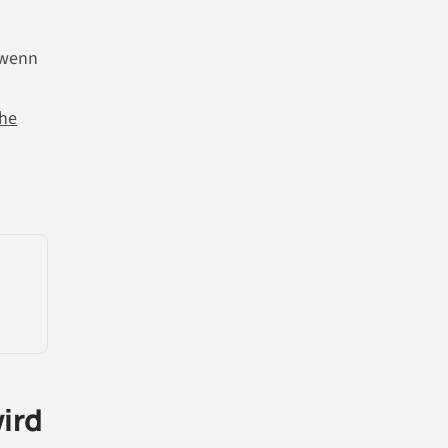
t wenn
che
ird