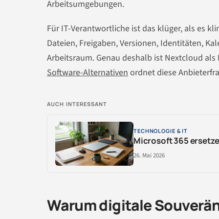
Arbeitsumgebungen.
Für IT-Verantwortliche ist das klüger, als es kli
Dateien, Freigaben, Versionen, Identitäten, K
Arbeitsraum. Genau deshalb ist Nextcloud als I
Software-Alternativen
ordnet diese Anbieterfrag
AUCH INTERESSANT
TECHNOLOGIE & IT
Microsoft 365 ersetz
26. Mai 2026
Warum digitale Souveräni