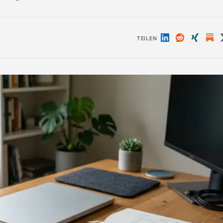
TEILEN
Auf
Auf
Auf
LinkedIn
Reddit
Xing
teilen
teilen
teilen