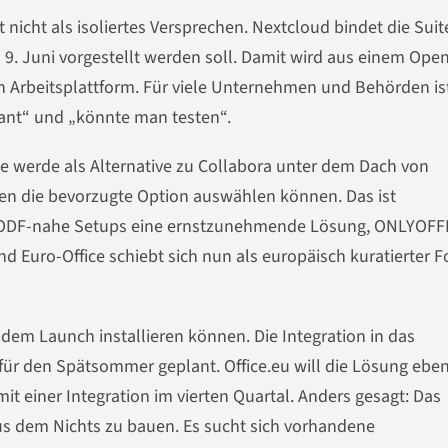
nicht als isoliertes Versprechen. Nextcloud bindet die Suit
 9. Juni vorgestellt werden soll. Damit wird aus einem Ope
ten Arbeitsplattform. Für viele Unternehmen und Behörden is
ant“ und „könnte man testen“.
ice werde als Alternative zu Collabora unter dem Dach von
len die bevorzugte Option auswählen können. Das ist
le ODF-nahe Setups eine ernstzunehmende Lösung, ONLYOFFI
und Euro-Office schiebt sich nun als europäisch kuratierter F
dem Launch installieren können. Die Integration in das
r den Spätsommer geplant. Office.eu will die Lösung eben
it einer Integration im vierten Quartal. Anders gesagt: Das
 aus dem Nichts zu bauen. Es sucht sich vorhandene