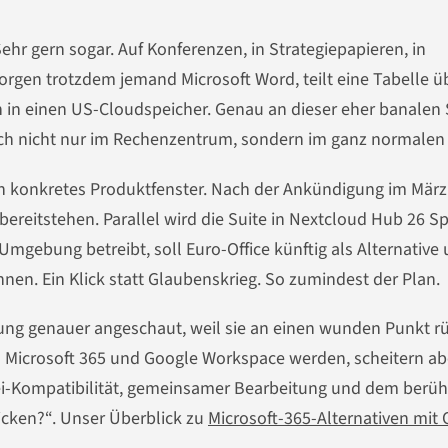
ehr gern sogar. Auf Konferenzen, in Strategiepapieren, in
en trotzdem jemand Microsoft Word, teilt eine Tabelle ü
 in einen US-Cloudspeicher. Genau an dieser eher banalen 
ich nicht nur im Rechenzentrum, sondern im ganz normalen
n konkretes Produktfenster. Nach der Ankündigung im März 
 bereitstehen. Parallel wird die Suite in Nextcloud Hub 26 S
mgebung betreibt, soll Euro-Office künftig als Alternative 
en. Ein Klick statt Glaubenskrieg. So zumindest der Plan.
ung genauer angeschaut, weil sie an einen wunden Punkt rü
 Microsoft 365 und Google Workspace werden, scheitern ab
tei-Kompatibilität, gemeinsamer Bearbeitung und dem berü
icken?“. Unser Überblick zu
Microsoft-365-Alternativen mit