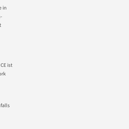
e in
n-
t
CE ist
ork
falls