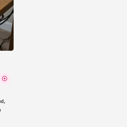
ud,
n