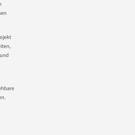
h
nen
ojekt
iten,
rund
iehbare
en.