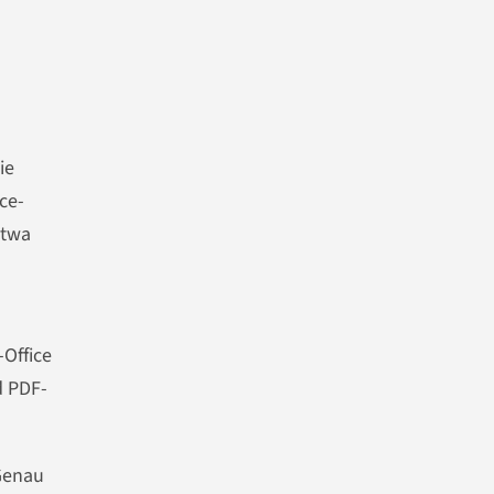
ie
ce-
etwa
-Office
d PDF-
 Genau