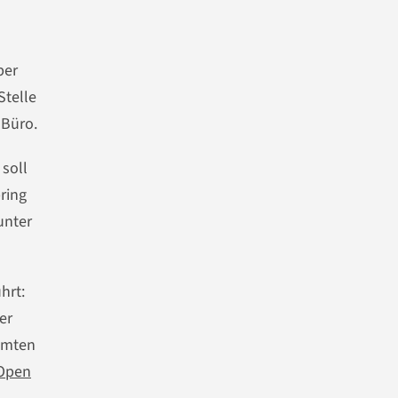
ber
Stelle
 Büro.
soll
pring
unter
hrt:
er
hmten
 Open