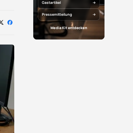
Gastartikel
Pressemitteilung
Auf
Auf
Media Kit entdecken
X
Facebook
teilen
teilen