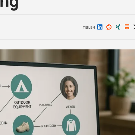
ung
TEILEN
Auf
Auf
Auf
LinkedIn
Reddit
Xing
teilen
teilen
teilen