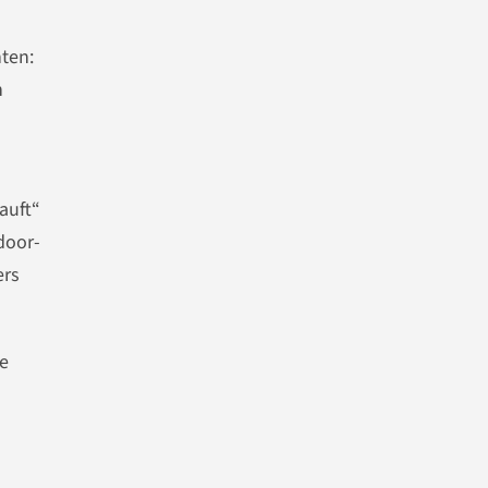
ten:
n
auft“
door-
rs
ge