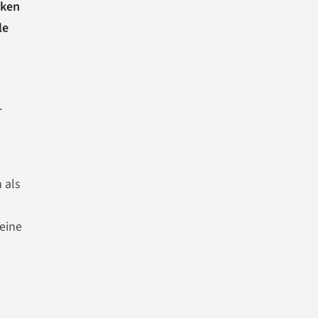
nken
le
.
 als
eine