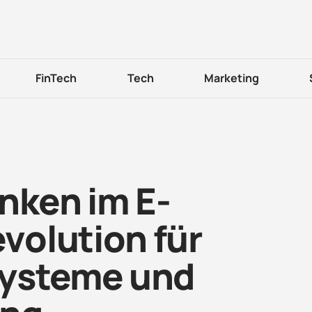
FinTech
Tech
Marketing
nken im E-
olution für
ysteme und