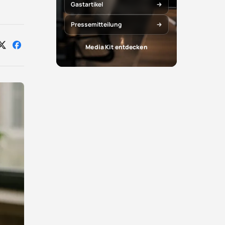
Gastartikel
Pressemitteilung
Media Kit entdecken
Auf
Auf
X
Facebook
teilen
teilen