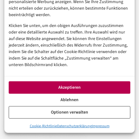
Regel sieben: Nicht jeder
personalisierte Werbung anzeigen. Wenn Sie Ihre Zustimmung
nicht erteilen oder zurückziehen, können bestimmte Funktionen
Content verdient Rettung
beeinträchtigt werden.
Klicken Sie unten, um den obigen Ausführungen zuzustimmen
oder eine detaillierte Auswahl zu treffen. Ihre Auswahl wird nur
Der AI Mode trifft nicht alle Inhalte gleich. Einfache
auf diese Website angewendet. Sie können Ihre Einstellungen
Definitionen, austauschbare Ratgeber und generische
jederzeit ändern, einschließlich des Widerrufs Ihrer Zustimmung,
indem Sie die Schalter auf der Cookie-Richtlinie verwenden oder
Zusammenfassungen sind am leichtesten ersetzbar.
indem Sie auf die Schaltfläche „Zustimmung verwalten“ am
Wer nur schreibt, was überall schon steht, liefert KI-
unteren Bildschirmrand klicken.
Systemen Futter, aber kaum einen Grund für
Menschen, die Website zu besuchen. Harte Wahrheit,
Akzeptieren
aber nützlich.
Ablehnen
Rettenswert sind Inhalte, die mehr leisten: eigene
Optionen verwalten
Daten, klare Meinung, praktische Erfahrung, lokale
Einordnung, echte Tests, Screenshots, konkrete Preise,
0%
Cookie-Richtlinie
Datenschutzerklärung
Impressum
Google AI Mode macht Suche länger und persönlicher
Fehlerberichte, Vergleichstabellen,