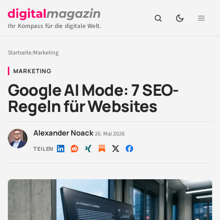
Ihr Kompass für die digitale Welt.
Startseite
/
Marketing
MARKETING
Google AI Mode: 7 SEO-
Regeln für Websites
Alexander Noack
·
26. Mai 2026
TEILEN
Auf
Auf
Auf
Auf
Auf
LinkedIn
Reddit
Xing
X
Facebook
teilen
teilen
teilen
teilen
teilen