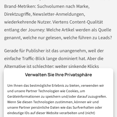
Brand-Metriken: Suchvolumen nach Marke,
Direktzugriffe, Newsletter-Anmeldungen,
wiederkehrende Nutzer. Viertens Content-Qualität
entlang der Journey: Welche Artikel werden als Quelle
genannt, welche nur gelesen, welche führen zu Leads?
Gerade für Publisher ist das unangenehm, weil der
einfache Traffic-Blick lange dominiert hat. Aber die
Alternative ist schlechter: weiter sinkende Klicks
beklagen, ohne zu wissen, ob die eigene Marke
Verwalten Sie Ihre Privatsphäre
trotzdem häufiger im Entscheidungsprozess auftaucht.
Um Ihnen das bestmögliche Erlebnis zu bieten, verwenden wir
SEO wird dadurch nicht weniger messbar. Es wird nur
und unsere Partner Technologien wie Cookies, um
Geräteinformationen zu speichern und/oder darauf zuzugreifen.
weniger bequem messbar.
Wenn Sie diesen Technologien zustimmen, können wir und
unsere Partner persönliche Daten wie das Surfverhalten oder
eindeutige IDs auf dieser Website verarbeiten und (nicht)