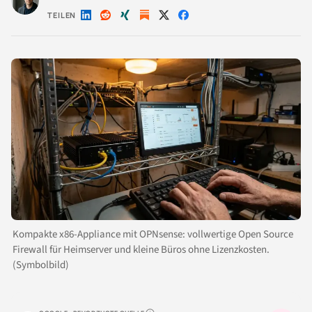
TEILEN
Auf
Auf
Auf
Auf
Auf
LinkedIn
Reddit
Xing
X
Facebook
teilen
teilen
teilen
teilen
teilen
Kompakte x86-Appliance mit OPNsense: vollwertige Open Source
Firewall für Heimserver und kleine Büros ohne Lizenzkosten.
(Symbolbild)