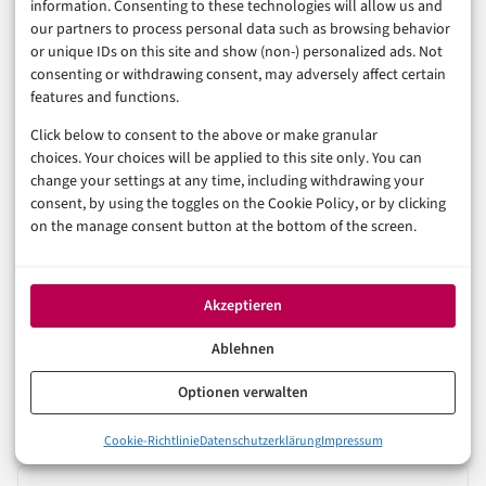
information. Consenting to these technologies will allow us and
our partners to process personal data such as browsing behavior
SICHERHEIT & RECHT
or unique IDs on this site and show (non-) personalized ads. Not
CYBERSECURITY
DATENSCHUTZ
consenting or withdrawing consent, may adversely affect certain
N-central: Hotfix gegen aktiv genutzte
features and functions.
Login-Lücke
Click below to consent to the above or make granular
choices. Your choices will be applied to this site only. You can
change your settings at any time, including withdrawing your
4. August 2026
consent, by using the toggles on the Cookie Policy, or by clicking
on the manage consent button at the bottom of the screen.
TECHNOLOGIE & IT
CYBERSECURITY
Akzeptieren
FileBrowser Quantum: Lücke öffnet
Ablehnen
Dateipfade
Optionen verwalten
3. August 2026
Cookie-Richtlinie
Datenschutzerklärung
Impressum