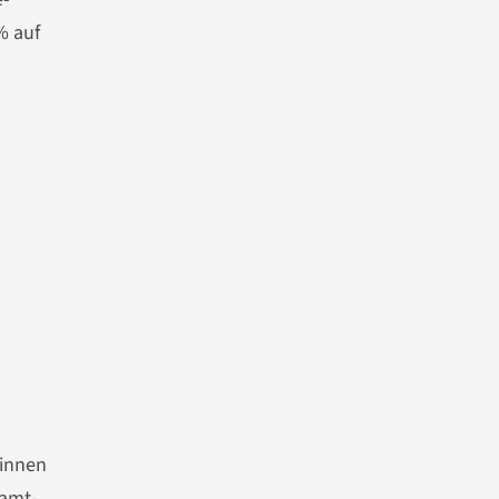
% auf
innen
samt-