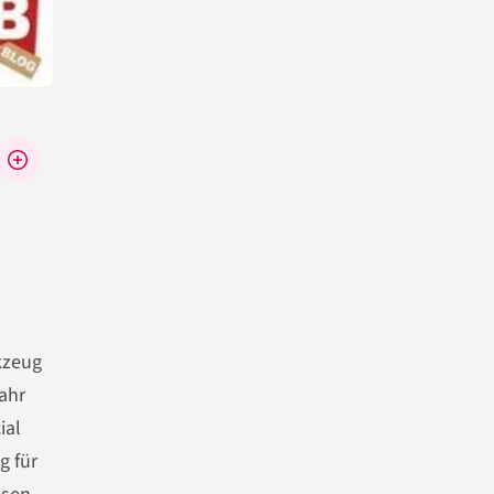
kzeug
ahr
ial
g für