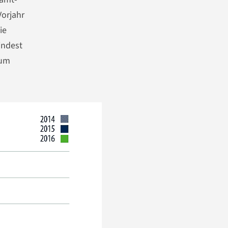
Vorjahr
ie
indest
zum