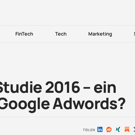
FinTech
Tech
Marketing
udie 2016 – ein
 Google Adwords?
TEILEN
Auf
Auf
Auf