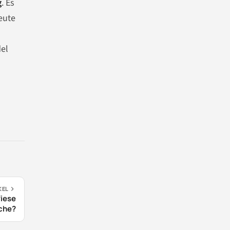
g
. Es
eute
del
KEL
fiese
che?