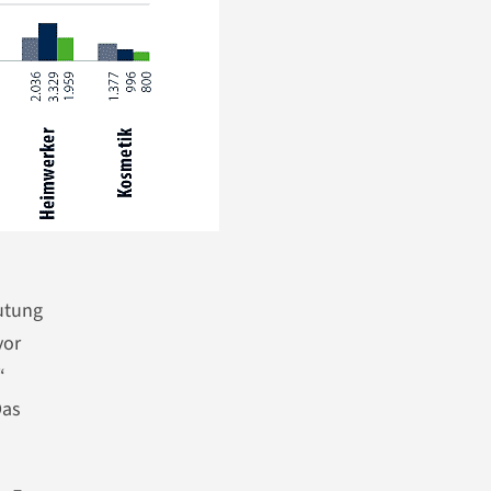
eutung
vor
“
Das