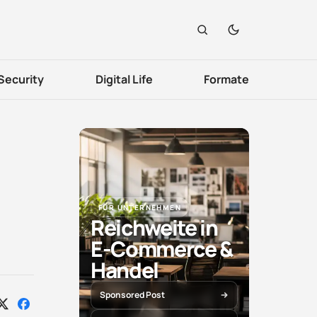
Security
Digital Life
Formate
FÜR UNTERNEHMEN
Reichweite in
E-Commerce &
Handel
Sponsored Post
Auf
Auf