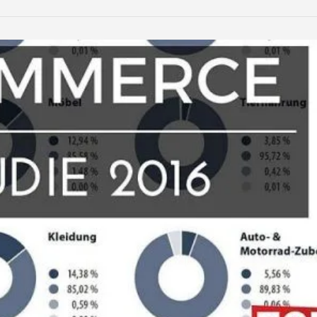
LinkedIn
Reddit
Xing
teilen
teilen
teilen