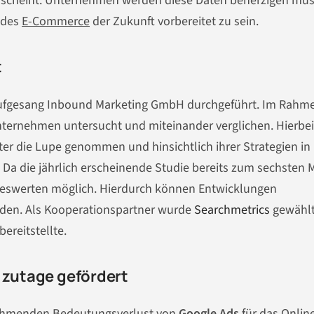
n scheint. Unternehmen werden diese Daten beherzigen müs
 des
E-Commerce
der Zukunft vorbereitet zu sein.
t
Aufgesang Inbound Marketing GmbH durchgeführt. Im Rahm
ternehmen untersucht und miteinander verglichen. Hierbei
r die Lupe genommen und hinsichtlich ihrer Strategien in
Da die jährlich erscheinende Studie bereits zum sechsten 
jahreswerten möglich. Hierdurch können Entwicklungen
rden. Als Kooperationspartner wurde
Searchmetrics
gewählt
ereitstellte.
e zutage gefördert
unehmenden Bedeutungsverlust von
Google Ads
für das Onlin