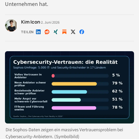
Unternehmen hat.
Kim Icon
·
2. Juni 2026
TEILEN
Auf
Auf
Auf
Auf
Auf
LinkedIn
Reddit
Xing
X
Facebook
teilen
teilen
teilen
teilen
teilen
Die Sophos-Daten zeigen ein massives Vertrauensproblem bei
Cybersecurity-Anbietern. (Symbolbild)