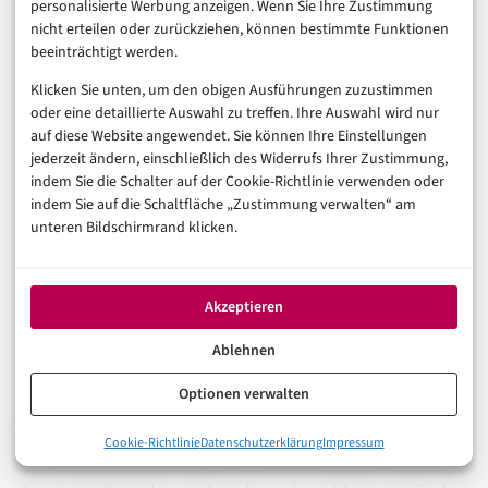
personalisierte Werbung anzeigen. Wenn Sie Ihre Zustimmung
derselben Kriterien, die der Report als
nicht erteilen oder zurückziehen, können bestimmte Funktionen
vertrauensbildend identifiziert hat – also externer
beeinträchtigt werden.
Validierung, nachweisbarer Incident-Kommunikation
Klicken Sie unten, um den obigen Ausführungen zuzustimmen
und konsistenter Servicequalität. Wer diese Kriterien in
oder eine detaillierte Auswahl zu treffen. Ihre Auswahl wird nur
auf diese Website angewendet. Sie können Ihre Einstellungen
den Beschaffungsprozess integriert, trifft
jederzeit ändern, einschließlich des Widerrufs Ihrer Zustimmung,
Entscheidungen auf einer Grundlage, die sich im
indem Sie die Schalter auf der Cookie-Richtlinie verwenden oder
indem Sie auf die Schaltfläche „Zustimmung verwalten“ am
Nachhinein auch gegenüber Aufsichtsbehörden,
unteren Bildschirmrand klicken.
Versicherern und Geschäftspartnern vertreten lässt.
Gerade im Kontext wachsender regulatorischer
Anforderungen ist das kein Detail, sondern ein
Akzeptieren
Governance-Thema.
Ablehnen
Für KMU ohne eigene Security-Abteilung ist die
Optionen verwalten
Botschaft besonders klar: Die Lücke beim Fachwissen
0%
Cookie-Richtlinie
Datenschutzerklärung
Impressum
Cybersecurity-Vertrauen: Ein Problem, das die ganze Branche b
zur Anbieterbewertung ist real und messbar. Externe