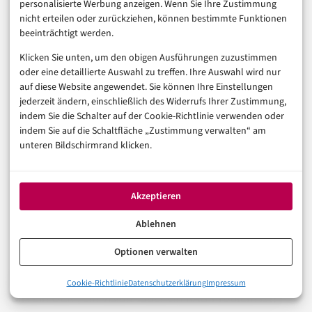
personalisierte Werbung anzeigen. Wenn Sie Ihre Zustimmung
Dokumente durch teure LLM-Interpretation laufen
nicht erteilen oder zurückziehen, können bestimmte Funktionen
beeinträchtigt werden.
müssen, und klären Compliance-Fragen vor der
Klicken Sie unten, um den obigen Ausführungen zuzustimmen
Modellwahl.
oder eine detaillierte Auswahl zu treffen. Ihre Auswahl wird nur
auf diese Website angewendet. Sie können Ihre Einstellungen
Wer Vision Agenten als schnellen Ersatz für seinen
jederzeit ändern, einschließlich des Widerrufs Ihrer Zustimmung,
gesamten Dokumentenstack einführen will, wird an
indem Sie die Schalter auf der Cookie-Richtlinie verwenden oder
indem Sie auf die Schaltfläche „Zustimmung verwalten“ am
Kosten, Governance oder Genauigkeit scheitern. Wer
unteren Bildschirmrand klicken.
sie als intelligente kognitive Schicht in eine
durchdachte IDP-Architektur einbettet, hat echte
Akzeptieren
Automatisierungspotenziale.
Ablehnen
Welche Dokumenttypen in Ihrem Unternehmen
Optionen verwalten
wirklich die größten manuellen Aufwände erzeugen –
und haben Sie bereits eine klare Antwort darauf, ob
0%
Cookie-Richtlinie
Datenschutzerklärung
Impressum
Der Hype um Vision Agenten: Was wirklich dahintersteckt
das ein OCR-, ein Vision- oder ein RAG-Problem ist?