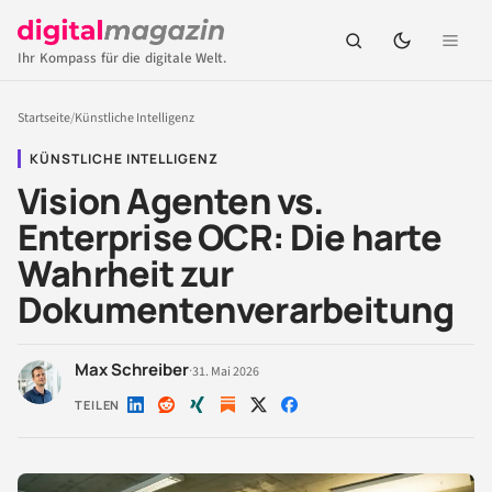
Ihr Kompass für die digitale Welt.
Startseite
/
Künstliche Intelligenz
KÜNSTLICHE INTELLIGENZ
Vision Agenten vs.
Enterprise OCR: Die harte
Wahrheit zur
Dokumentenverarbeitung
Max Schreiber
·
31. Mai 2026
TEILEN
Auf
Auf
Auf
Auf
Auf
LinkedIn
Reddit
Xing
X
Facebook
teilen
teilen
teilen
teilen
teilen