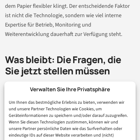
dem Papier flexibler klingt. Der entscheidende Faktor
ist nicht die Technologie, sondern wie viel interne
Expertise für Betrieb, Monitoring und
Weiterentwicklung dauerhaft zur Verfügung steht.
Was bleibt: Die Fragen, die
Sie jetzt stellen müssen
Verwalten Sie Ihre Privatsphäre
Vision Agenten für Dokumentenverarbeitung sind real
und leistungsfähig. Aber sie sind kein Plug-and-play-
Um Ihnen das bestmögliche Erlebnis zu bieten, verwenden wir
und unsere Partner Technologien wie Cookies, um
Produkt und kein vollständiger Ersatz für spezialisierte
Geräteinformationen zu speichern und/oder darauf zuzugreifen.
Enterprise OCR-Systeme. Die Unternehmen, die gerade
Wenn Sie diesen Technologien zustimmen, können wir und
unsere Partner persönliche Daten wie das Surfverhalten oder
produktiv damit arbeiten, haben das verstanden: Sie
eindeutige IDs auf dieser Website verarbeiten und (nicht)
bauen hybride Pipelines, wählen gezielt, welche