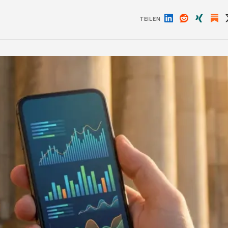
TEILEN
Auf
Auf
Auf
LinkedIn
Reddit
Xing
teilen
teilen
teilen