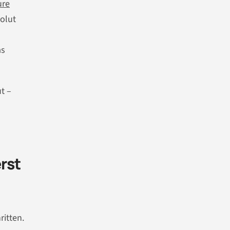
ure
olut
as
t –
rst
ritten.