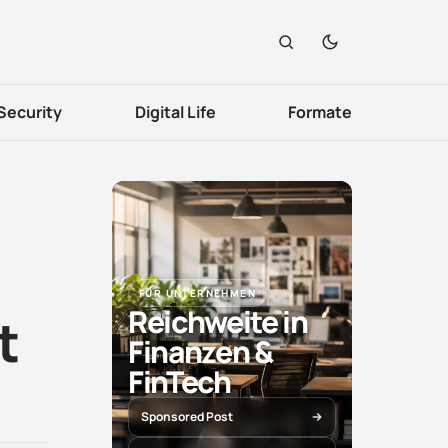
Security
Digital Life
Formate
FÜR UNTERNEHMEN
Reichweite in
t
Finanzen &
FinTech
Sponsored Post