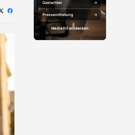
Gastartikel
Auf
Auf
Pressemitteilung
X
Facebook
teilen
teilen
Media Kit entdecken