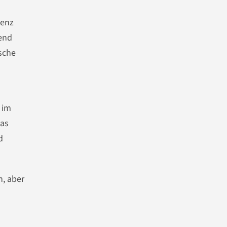
zenz
tend
ische
 im
das
d
, aber