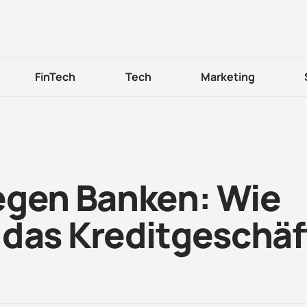
FinTech
Tech
Marketing
egen Banken: Wie
 das Kreditgeschäf