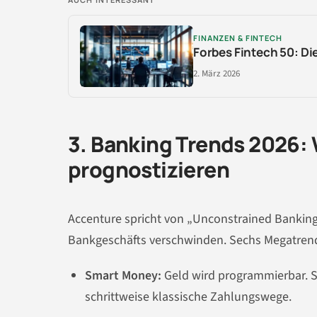
FINANZEN & FINTECH
Forbes Fintech 50: Di
2. März 2026
3. Banking Trends 2026:
prognostizieren
Accenture spricht von „Unconstrained Banking“
Bankgeschäfts verschwinden. Sechs Megatrend
Smart Money:
Geld wird programmierbar. S
schrittweise klassische Zahlungswege.