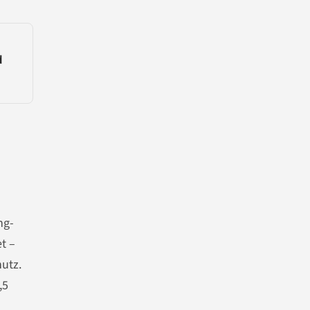
d
ng-
t –
hutz.
,5