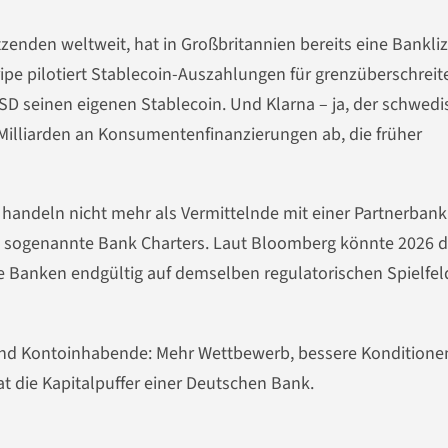
tzenden weltweit, hat in Großbritannien bereits eine Bankli
ripe pilotiert Stablecoin-Auszahlungen für grenzüberschrei
USD seinen eigenen Stablecoin. Und Klarna – ja, der schwed
Milliarden an Konsumentenfinanzierungen ab, die früher
andeln nicht mehr als Vermittelnde mit einer Partnerbank
 – sogenannte Bank Charters. Laut Bloomberg könnte 2026 
le Banken endgültig auf demselben regulatorischen Spielfel
und Kontoinhabende: Mehr Wettbewerb, bessere Konditionen
at die Kapitalpuffer einer Deutschen Bank.