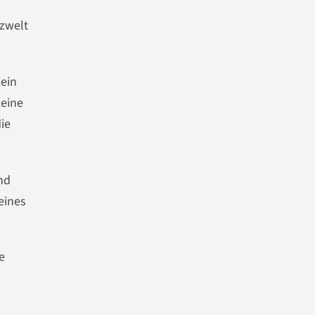
nzwelt
kein
keine
ie
nd
eines
e