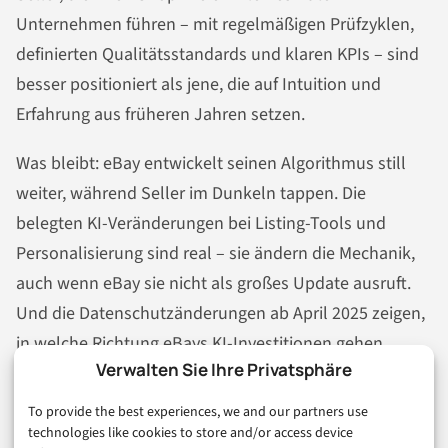
Unternehmen führen – mit regelmäßigen Prüfzyklen,
definierten Qualitätsstandards und klaren KPIs – sind
besser positioniert als jene, die auf Intuition und
Erfahrung aus früheren Jahren setzen.
Was bleibt: eBay entwickelt seinen Algorithmus still
weiter, während Seller im Dunkeln tappen. Die
belegten KI-Veränderungen bei Listing-Tools und
Personalisierung sind real – sie ändern die Mechanik,
auch wenn eBay sie nicht als großes Update ausruft.
Und die Datenschutzänderungen ab April 2025 zeigen,
in welche Richtung eBays KI-Investitionen gehen.
Verwalten Sie Ihre Privatsphäre
Welche Konsequenzen das rechtlich hat, werden
vermutlich Gerichte klären. Was jetzt zählt:
To provide the best experiences, we and our partners use
Datenqualität, Performance-KPIs und ein realistischer
technologies like cookies to store and/or access device