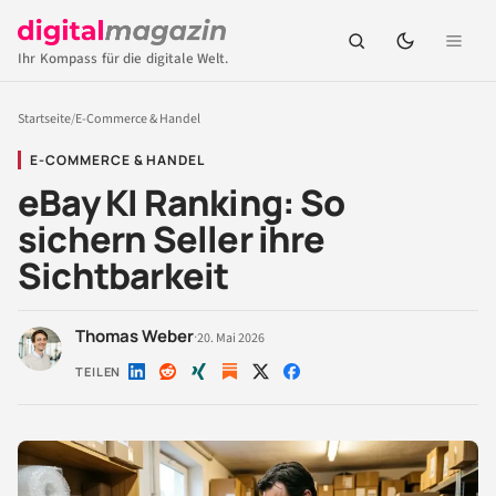
Ihr Kompass für die digitale Welt.
Startseite
/
E-Commerce & Handel
E-COMMERCE & HANDEL
eBay KI Ranking: So
sichern Seller ihre
Sichtbarkeit
Thomas Weber
·
20. Mai 2026
TEILEN
Auf
Auf
Auf
Auf
Auf
LinkedIn
Reddit
Xing
X
Facebook
teilen
teilen
teilen
teilen
teilen