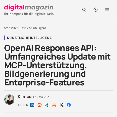
Ihr Kompass für die digitale Welt.
Startseite
/
Künstliche Intelligenz
KÜNSTLICHE INTELLIGENZ
OpenAI Responses API:
Umfangreiches Update mit
MCP-Unterstützung,
Bildgenerierung und
Enterprise-Features
Kim Icon
·
23. Mai 2025
TEILEN
Auf
Auf
Auf
Auf
Auf
LinkedIn
Reddit
Xing
X
Facebook
teilen
teilen
teilen
teilen
teilen