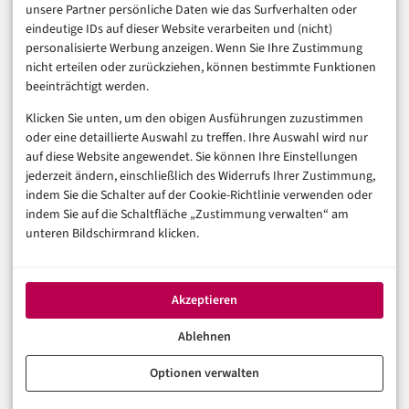
unsere Partner persönliche Daten wie das Surfverhalten oder
Business & Karriere
eindeutige IDs auf dieser Website verarbeiten und (nicht)
Sicherheit & Recht
personalisierte Werbung anzeigen. Wenn Sie Ihre Zustimmung
Digitalisierung
nicht erteilen oder zurückziehen, können bestimmte Funktionen
Marketing
beeinträchtigt werden.
Klicken Sie unten, um den obigen Ausführungen zuzustimmen
Magazin
oder eine detaillierte Auswahl zu treffen. Ihre Auswahl wird nur
auf diese Website angewendet. Sie können Ihre Einstellungen
Unsere Redaktion
jederzeit ändern, einschließlich des Widerrufs Ihrer Zustimmung,
Werbeformate & Media Kit
indem Sie die Schalter auf der Cookie-Richtlinie verwenden oder
indem Sie auf die Schaltfläche „Zustimmung verwalten“ am
Rechtliches
unteren Bildschirmrand klicken.
Impressum
Datenschutzerklärung (EU)
Akzeptieren
Cookie-Richtlinie (EU)
Haftungsausschluss
Ablehnen
Optionen verwalten
© 2026 digital-magazin.de — Alle Rechte vorbehalten.