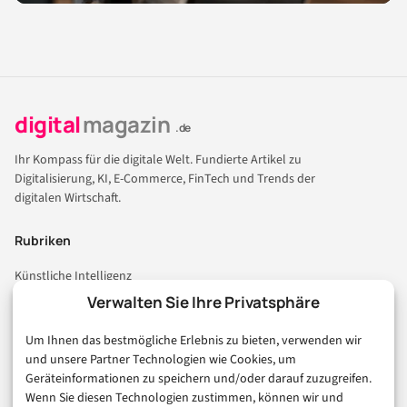
digital
magazin
.de
Ihr Kompass für die digitale Welt. Fundierte Artikel zu
Digitalisierung, KI, E-Commerce, FinTech und Trends der
digitalen Wirtschaft.
Rubriken
Künstliche Intelligenz
Technologie & IT
Verwalten Sie Ihre Privatsphäre
E-Commerce & Handel
Um Ihnen das bestmögliche Erlebnis zu bieten, verwenden wir
Consumer & Digital Life
und unsere Partner Technologien wie Cookies, um
Marketing
Geräteinformationen zu speichern und/oder darauf zuzugreifen.
Finanzen & FinTech
Wenn Sie diesen Technologien zustimmen, können wir und