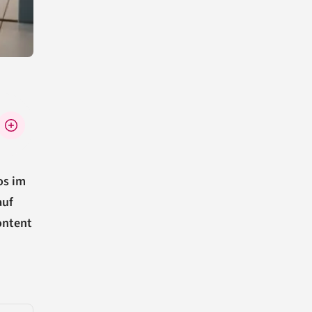
os im
auf
Content