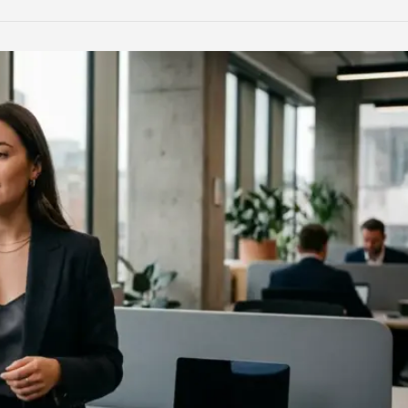
LinkedIn
Reddit
Xing
teilen
teilen
teilen