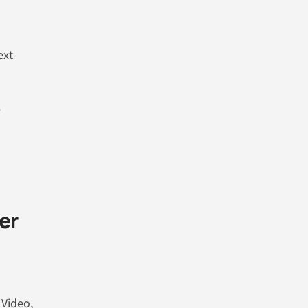
ext-
e
zer
 Video,