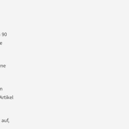
n 90
e
rne
en
rtikel
 auf,