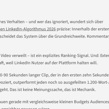
hes Verhalten – und wer das ignoriert, wundert sich über
 den LinkedIn-Algorithmus 2026
präzise: Innerhalb der erste
tscheidet das System über die Grundreichweite. Kommentar
ideo verweilt – ist ein explizites Ranking-Signal. Und: Exte
t, weil LinkedIn Nutzer auf der Plattform halten will.
60-90 Sekunden langer Clip, der in den ersten zehn Sekund
ziert, outperformt jeden noch so ausgefeilten 1.200-Wort-A
eht. Das ist keine Meinungssache, das ist Mechanik.
auen gerade mit vergleichsweise kleinen Budgets Audiences