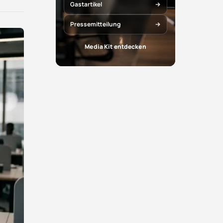
X
Facebook
Gastartikel
teilen
teilen
Pressemitteilung
Media Kit entdecken