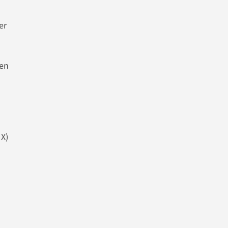
er
ten
 X)