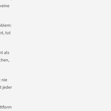
 keine
roblem:
t, tut
t als
chen,
 nie
t jeder
attform