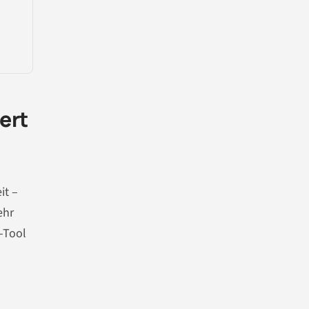
ert
it –
ehr
g-Tool