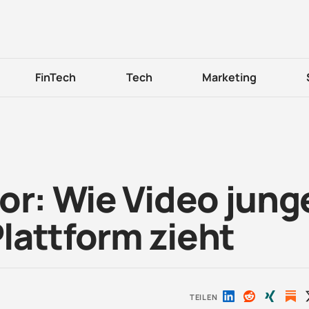
FinTech
Tech
Marketing
or: Wie Video jung
Plattform zieht
TEILEN
Auf
Auf
Auf