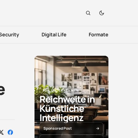
Security
Digital Life
Formate
e
FÜR UNTERNEHMEN
Reichweite in
Künstliche
Intelligenz
Sponsored Post
Auf
Auf