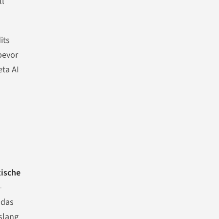
ll
its
bevor
eta AI
ische
-
 das
islang