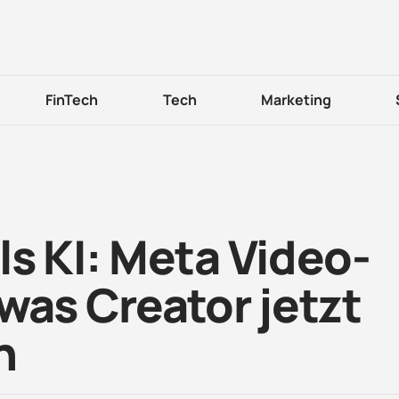
FinTech
Tech
Marketing
s KI: Meta Video-
was Creator jetzt
n