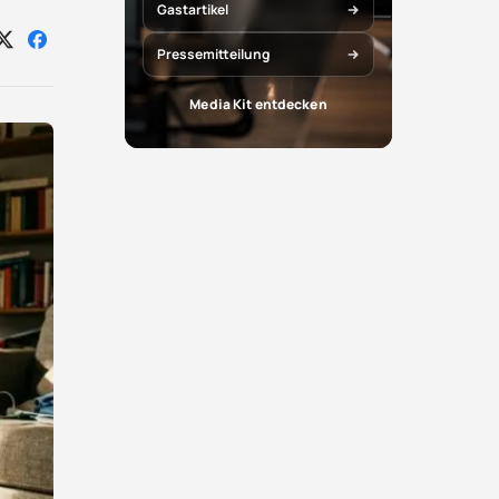
Gastartikel
Auf
Auf
Pressemitteilung
X
Facebook
teilen
teilen
Media Kit entdecken