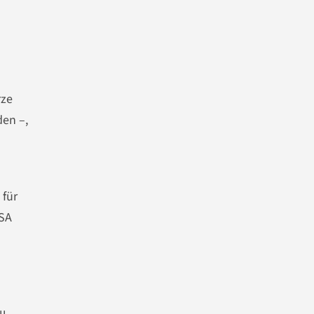
rze
den –,
 für
USA