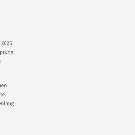
r 2025
Sprung.
u
chen
te.
denlang