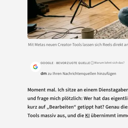
Mit Metas neuen Creator-Tools lassen sich Reels direkt 
Warum lohnt sich das?
GOOGLE · BEVORZUGTE QUELLE
dm
zu Ihren Nachrichtenquellen hinzufügen
Moment mal. Ich sitze an einem Dienstagabe
und frage mich plötzlich: Wer hat das eigent
kurz auf „Bearbeiten“ getippt hat? Genau dies
Tools massiv aus, und die
KI
übernimmt immer