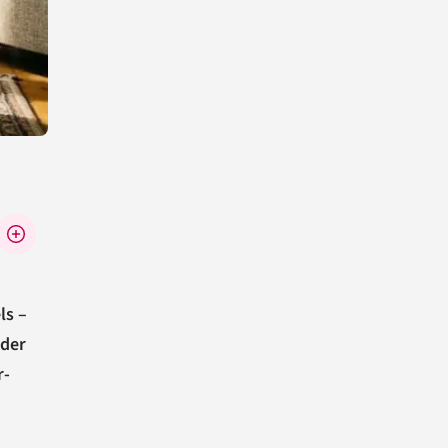
ls –
 der
r-