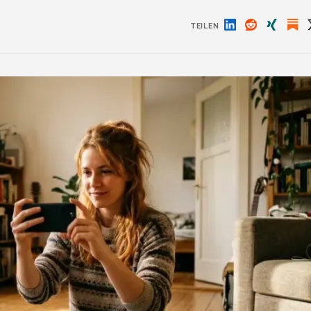
TEILEN
Auf
Auf
Auf
LinkedIn
Reddit
Xing
teilen
teilen
teilen