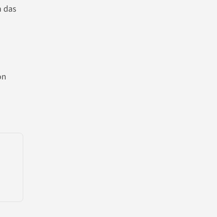
h das
on