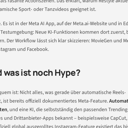
als rasante Actionszenen. Das erklärt, warum Restyle aktue
namische Sport- oder Tanzvideos geeignet ist.
 Es ist in der Meta AI App, auf der Meta.ai-Website und in Ed
 als Testumgebung: Neue KI-Funktionen kommen dort zuerst, 
n. Der Workflow lässt sich klar skizzieren: MovieGen und M
 Instagram und Facebook.
d was ist noch Hype?
quem ist: Nicht alles, was gerade über automatische Reels-
 ist bereits offiziell dokumentiertes Meta-Feature.
Automat
hten
, und eine KI, die selbstständig den passenden Trending
 und Drittanbieter-Apps bekannt – beispielsweise CapCut,
fiziell global ausgerolltes Instagram-Feature existiert das b