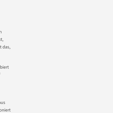
n
t,
t das,
biert
f
aus
oniert