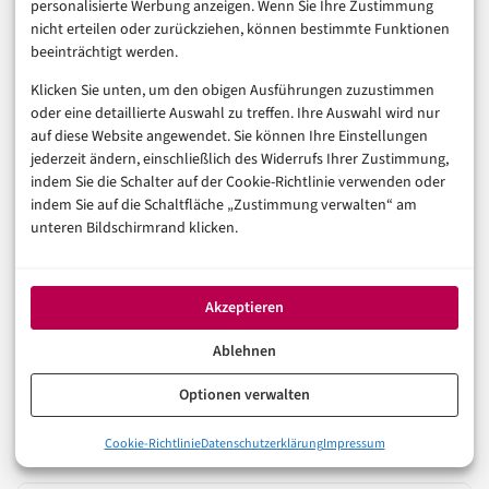
personalisierte Werbung anzeigen. Wenn Sie Ihre Zustimmung
nicht erteilen oder zurückziehen, können bestimmte Funktionen
beeinträchtigt werden.
Was halten Sie von dem Thema? Hier können Sie mit anderen
Leserinnen und Lesern ins Gespräch gehen.
Klicken Sie unten, um den obigen Ausführungen zuzustimmen
oder eine detaillierte Auswahl zu treffen. Ihre Auswahl wird nur
Zu den Kommentaren
auf diese Website angewendet. Sie können Ihre Einstellungen
jederzeit ändern, einschließlich des Widerrufs Ihrer Zustimmung,
indem Sie die Schalter auf der Cookie-Richtlinie verwenden oder
indem Sie auf die Schaltfläche „Zustimmung verwalten“ am
Auch interessant
unteren Bildschirmrand klicken.
KÜNSTLICHE INTELLIGENZ
Akzeptieren
AGENTIC AI
CLOUD
Cloudflare Kitesurf: Ein Browser für
Ablehnen
Agenten, nicht für Menschen
Optionen verwalten
8. August 2026
Cookie-Richtlinie
Datenschutzerklärung
Impressum