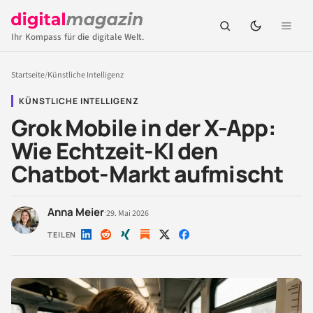
Ihr Kompass für die digitale Welt.
Startseite
/
Künstliche Intelligenz
KÜNSTLICHE INTELLIGENZ
Grok Mobile in der X-App:
Wie Echtzeit-KI den
Chatbot-Markt aufmischt
Anna Meier
·
29. Mai 2026
TEILEN
Auf
Auf
Auf
Auf
Auf
LinkedIn
Reddit
Xing
X
Facebook
teilen
teilen
teilen
teilen
teilen