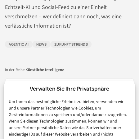
Echtzeit-KI und Social-Feed zu einer Einheit
verschmelzen – wer definiert dann noch, was eine
verlässliche Information ist?
AGENTIC AI
NEWS
ZUKUNFTSTRENDS
In der Reihe
Künstliche Intelligenz
VORHERIGER ARTIKEL
Verwalten Sie Ihre Privatsphäre
Claude Opus 4.8: Anthropic schärft KI-Agenten
Um Ihnen das bestmögliche Erlebnis zu bieten, verwenden wir
und unsere Partner Technologien wie Cookies, um
NÄCHSTER ARTIKEL
Geräteinformationen zu speichern und/oder darauf zuzugreifen.
Autonome Agenten im Finance-Backoffice: Was
Wenn Sie diesen Technologien zustimmen, können wir und
McKinsey wirklich zeigt
unsere Partner persönliche Daten wie das Surfverhalten oder
eindeutige IDs auf dieser Website verarbeiten und (nicht)