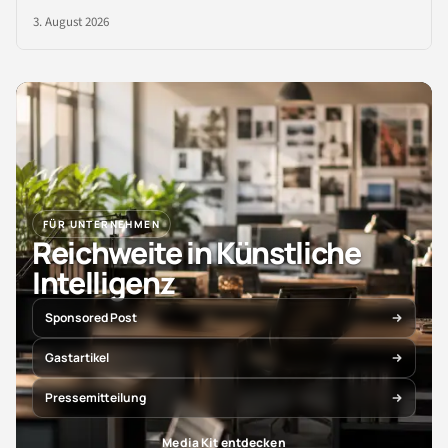
3. August 2026
FÜR UNTERNEHMEN
Reichweite in Künstliche
Intelligenz
Sponsored Post
Gastartikel
Pressemitteilung
Media Kit entdecken