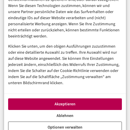
Finanzen & FinTech
Wenn Sie diesen Technologien zustimmen, können wir und
unsere Partner persönliche Daten wie das Surfverhalten oder
Business & Karriere
eindeutige IDs auf dieser Website verarbeiten und (nicht)
Sicherheit & Recht
personalisierte Werbung anzeigen. Wenn Sie Ihre Zustimmung
Digitalisierung
nicht erteilen oder zurückziehen, können bestimmte Funktionen
Marketing
beeinträchtigt werden.
Klicken Sie unten, um den obigen Ausführungen zuzustimmen
Magazin
oder eine detaillierte Auswahl zu treffen. Ihre Auswahl wird nur
auf diese Website angewendet. Sie können Ihre Einstellungen
Unsere Redaktion
jederzeit ändern, einschließlich des Widerrufs Ihrer Zustimmung,
Werbeformate & Media Kit
indem Sie die Schalter auf der Cookie-Richtlinie verwenden oder
indem Sie auf die Schaltfläche „Zustimmung verwalten“ am
Rechtliches
unteren Bildschirmrand klicken.
Impressum
Datenschutzerklärung (EU)
Akzeptieren
Cookie-Richtlinie (EU)
Haftungsausschluss
Ablehnen
Optionen verwalten