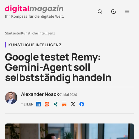
Ihr Kompass für die digitale Welt.
Startseite
/
Künstliche Intelligenz
KÜNSTLICHE INTELLIGENZ
Google testet Remy:
Gemini-Agent soll
selbstständig handeln
Alexander Noack
·
7. Mai 2026
TEILEN
Auf
Auf
Auf
Auf
Auf
LinkedIn
Reddit
Xing
X
Facebook
teilen
teilen
teilen
teilen
teilen