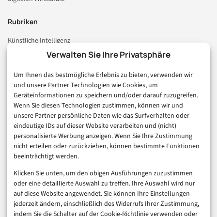
Rubriken
Künstliche Intelligenz
Technologie & IT
Verwalten Sie Ihre Privatsphäre
E-Commerce & Handel
Um Ihnen das bestmögliche Erlebnis zu bieten, verwenden wir
Consumer & Digital Life
und unsere Partner Technologien wie Cookies, um
Marketing
Geräteinformationen zu speichern und/oder darauf zuzugreifen.
Finanzen & FinTech
Wenn Sie diesen Technologien zustimmen, können wir und
unsere Partner persönliche Daten wie das Surfverhalten oder
Business & Karriere
eindeutige IDs auf dieser Website verarbeiten und (nicht)
Sicherheit & Recht
personalisierte Werbung anzeigen. Wenn Sie Ihre Zustimmung
Digitalisierung
nicht erteilen oder zurückziehen, können bestimmte Funktionen
Marketing
beeinträchtigt werden.
Klicken Sie unten, um den obigen Ausführungen zuzustimmen
Magazin
oder eine detaillierte Auswahl zu treffen. Ihre Auswahl wird nur
auf diese Website angewendet. Sie können Ihre Einstellungen
Unsere Redaktion
jederzeit ändern, einschließlich des Widerrufs Ihrer Zustimmung,
Werbeformate & Media Kit
indem Sie die Schalter auf der Cookie-Richtlinie verwenden oder