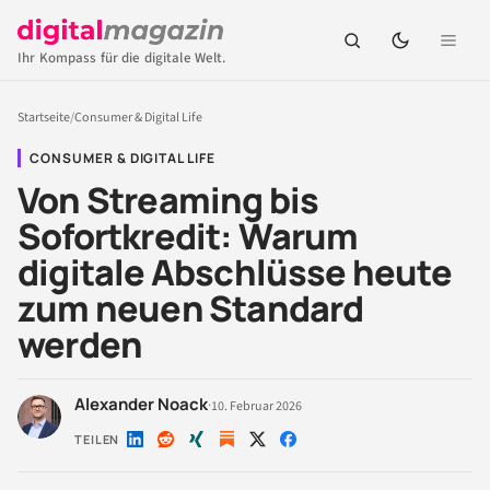
Ihr Kompass für die digitale Welt.
Startseite
/
Consumer & Digital Life
CONSUMER & DIGITAL LIFE
Von Streaming bis
Sofortkredit: Warum
digitale Abschlüsse heute
zum neuen Standard
werden
Alexander Noack
·
10. Februar 2026
TEILEN
Auf
Auf
Auf
Auf
Auf
LinkedIn
Reddit
Xing
X
Facebook
teilen
teilen
teilen
teilen
teilen